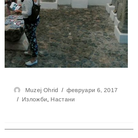
Author
Muzej Ohrid
Posted
февруари 6, 2017
Categories
Изложби
,
Настани
on
Навигација