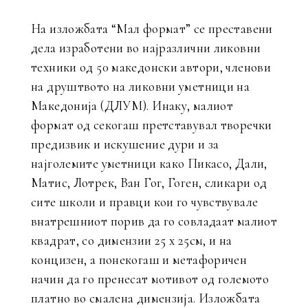
На изложбата “Мал формат” се преставени
дела изработени во најразлични ликовни
техники од 50 македонски автори, членови
на друштвото на ликовни уметници на
Македонија (ДЛУМ). Инаку, малиот
формат од секогаш претставувал творечки
предизвик и искушение дури и за
најголемите уметници како Пикасо, Дали,
Матис, Лотрек, Ван Гог, Гоген, сликари од
сите школи и правци кои го чувствувале
внатрешниот порив да го совладаат малиот
квадрат, со димензии 25 х 25см, и на
концизен, а понекогаш и метафоричен
начин да го пренесат мотивот од големото
платно во смалена димензија. Изложбата