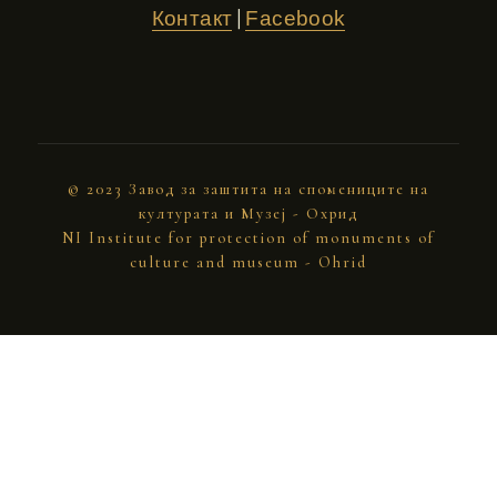
|
Контакт
Facebook
© 2023 Завод за заштита на спомениците на
културата и Музеј - Охрид
NI Institute for protection of monuments of
culture and museum - Ohrid