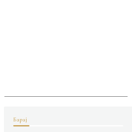
на
напис
Барај