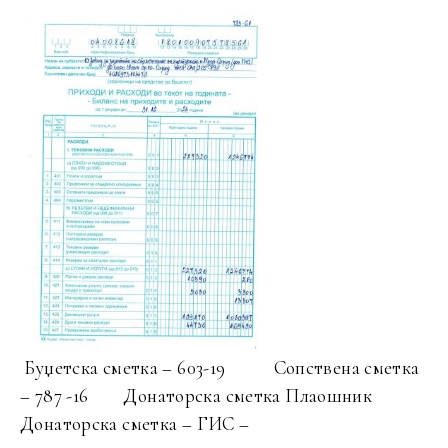
Буџетска сметка – 603-19 Сопствена сметка
– 787 -16 Донаторска сметка Плаошник
Донаторска сметка – ГИС –