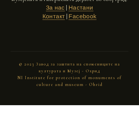
|
За нас
Настани
|
Контакт
Facebook
© 2023 Завод за заштита на спомениците на
културата и Музеј - Охрид
NI Institute for protection of monuments of
culture and museum - Ohrid