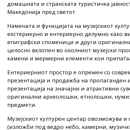
домашната и странската туристичка јавност
Македонија пред светот.
Намената и функцијата на музејскиот култ
екстериерно и ентериерно делумно како в
епиграфски споменици и други оригинални
целосно вклопен во околниот музејски про
камени и мермерни елементи кои припаѓаа
Ентериерниот простор е опремен со соврем
презентација и продажба на пропаганден и
презентација на значајни и атрактивни су
оригинални археолошки, етнолошки, нуми
предмети.
Музејскиот културен центар овозможува и
(изложби под ведро небо, камерни, музич