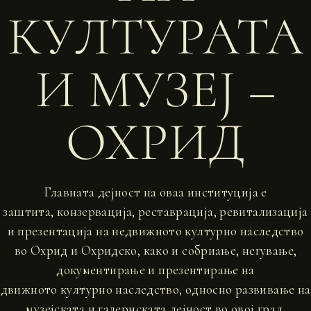
КУЛТУРАТА
И МУЗЕЈ –
ОХРИД
Главната дејност на оваа институција е
заштита, конзервација, реставрација, ревитализација
и презентација на недвижното културно наследство
во Охрид и Охридско, како и собриање, негување,
документирање и презентирање на
движното културно наследство, односно развивање на
музејската и галериската дејност во овој град.