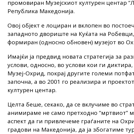
промовиран Музејскиот културен центар “Л
Република Македонија.
Овој објект е лоциран и вклопен во постое
западното двориште на Куќата на Робевци, 
формиран (односно обновен) музејот во Ох
Имајќи ја предвид новата стратегија за ра
услови, односно, во услови кои ги диктира,
Музеј-Охрид, покрај другите големи потфа
започна, а во 2001 го реализира и проекто
културен центар.
Целта беше, секако, да се вклучиме во стра
анимираме не само претходно “мртвиот” муз
аспект да ги привлечеме граѓаните на Охр
градови на Македонија, да ја збогатиме т