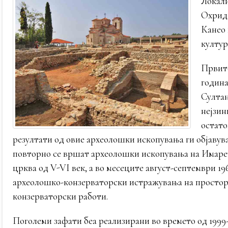
Локали
Охрид,
Канео 
култур
Првите
година
Султан
нејзин
остато
резултати од овие археолошки ископувања ги објавува
повторно се вршат археолошки ископувања на Имаре
црква од V-VI век, а во месеците август-септември 1
археолошко-конзерваторски истражувања на просторо
конзерваторски работи.
Поголеми зафати беа реализирани во времето од 1999