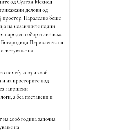
оците од Султан Мехмед
 прикажани делови од
ој простор. Паралелно беше
ија на мозаичните подни
ем народен собор и литиска
. Богородица Перивлепта на
 осветување на
о помеѓу 2003 и 2006
а и на просторите под
беа завршени
оги, а беа поставени и
т на 2008 година започна
ување на