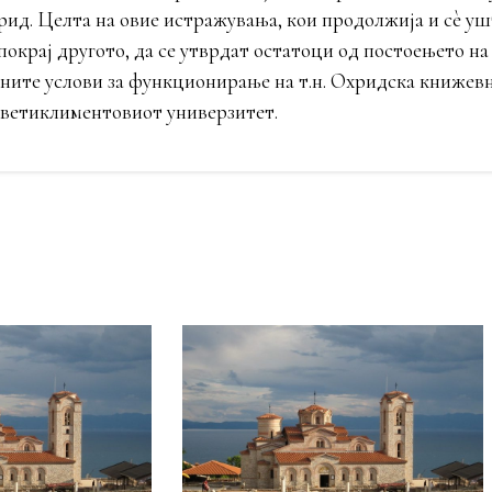
. Целта на овие истражувања, кои продолжија и сè уште
покрај другото, да се утврдат остатоци од постоењето н
орните услови за функционирање на т.н. Охридска книжев
 Светиклиментовиот универзитет.