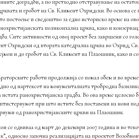
зините доградби, а по претходно отстранување на остат
црквата и гробот на Св. Климент Охридски. Во основа се
ото постоење и сведоштво за едно историско време на ов
нохристијанската поликонхална црква, како и конзервац
ба. Сите активности од овој проект беа завршени со гол
ент Охридски од втората катедрална црква во Охрид, Св
јмон и до гробот на Св. Климент на Плаошник, како и со
аторските работи продолжија со помал обем и во времет
адно од нартексот на монументалната тробродна базилик
 истата ранохристијанска градба. Во ова време целосно 
птистериумот при што истите беа поставени на нови подл
риуми од ранохристијанските цркви на Плаошник.
и се одвиваа од март до декември 2007 година и во теко
к”, односно започна реализацијата на проектот Возобнов