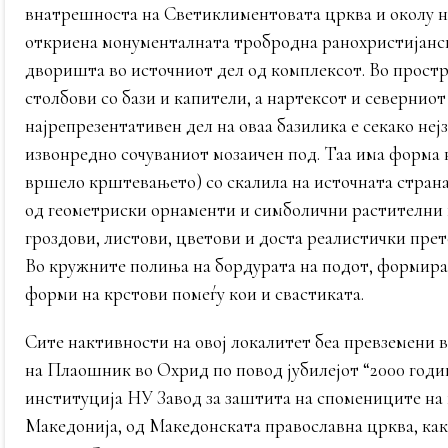
внатрешноста на Светиклиментовата црква и околу н
откриена монументалната тробродна ранохристијанск
дворишта во источниот дел од комплексот. Во простр
столбови со бази и капители, а нартексот и севернио
најрепрезентативен дел на оваа базилика е секако не
извонредно сочуваниот мозаичен под. Таа има форма н
вршело крштевањето) со скалила на источната страна 
од геометриски орнаменти и симболични растителни и
гроздови, листови, цветови и доста реалистички прет
Во кружните полиња на бордурата на подот, формиран
форми на крстови помеѓу кои и свастиката.
Сите нактивности на овој локалитет беа превземени 
на Плаошник во Охрид по повод јубилејот “2000 годи
институција НУ Завод за заштита на спомениците на
Македонија, од Македонската православна црква, как