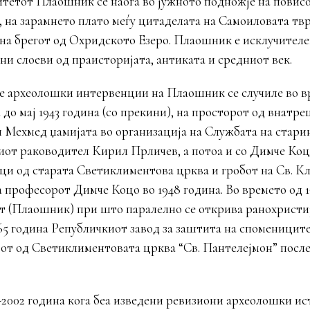
тетот Плаошник се наоѓа во јужното подножје на повисо
 на зарамнето плато меѓу цитаделата на Самоиловата твр
на брегот од Охридското Езеро. Плаошник е исклучител
ни слоеви од праисторијата, антиката и средниот век.
 археолошки интервенции на Плаошник се случиле во вр
 до мај 1943 година (со прекини), на просторот од внатр
 Мехмед џамијата во организација на Службата на старин
иот раководител Кирил Прличев, а потоа и со Димче Коц
ци од старата Светиклиментова црква и гробот на Св. 
 професорот Димче Коцо во 1948 година. Во времето од 1
т (Плаошник) при што паралелно се открива ранохристи
965 година Републичкиот завод за заштита на споменицит
т од Светиклиментовата црква “Св. Пантелејмон” после 
-2002 година кога беа изведени ревизиони археолошки и