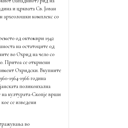
киот (западниот) рид на
дина и црквата Св. Јован
ен археолошки комплекс со
емето од октомври 1942
ешноста на остатоците од
ите во Охрид на чело со
о. Притоа се откриени
Климент Охридски. Вкупните
960-1964-1966 година
јанската поликонхална
е на културата-Скопје врши
кое се изведени
стражувања во