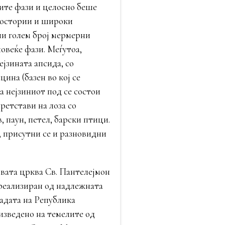
ите фази и целосно беше
ростории и широки
ни голем број мермерни
повеќе фази. Меѓутоа,
ејзината апсида, со
ина (базен во кој се
а нејзиниот под се состои
ретстави на лоза со
 паун, петел, барски птици.
, присутни се и разновидни
вата црква Св. Пантелејмон
 реализиран од надлежната
адата на Република
изведено на темелите од