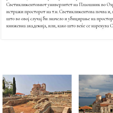
Светиклиментовиот универзитет на Плаошник во Охрид
истражи просторот на т.н. Светиклиментова почва и, 
што во овој случај би значело и убицирање на прост
книжевна академија, или, како што веќе се нарекува