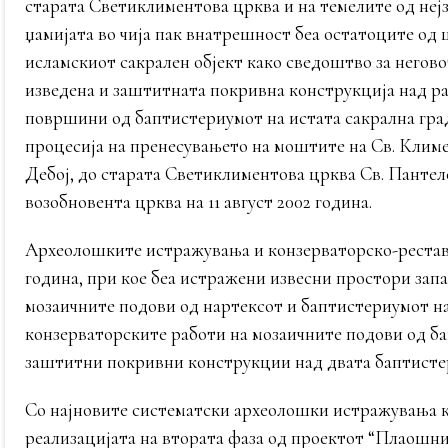
старата Светиклиментова црква и на темелите од неј
џамијата во чија пак внатрешност беа остатоците од 
исламскиот сакрален објект како сведоштво за негов
изведена и заштитната покривна конструкција над ра
површини од баптистериумот на истата сакрална град
процесија на пренесувањето на моштите на Св. Клим
Дебој, до старата Светиклиментова црква Св. Пантеле
возобновента црква на 11 август 2002 година.
Археолошките истражувања и конзерваторско-реставр
година, при кое беа истражени извесни простори зап
мозаичните подови од нартексот и баптистериумот на
конзерваторските работи на мозаичните подови од ба
заштитни покривни конструкции над двата баптисте
Со најновите систематски археолошки истражувања ко
реализацијата на втората фаза од проектот “Плаошни