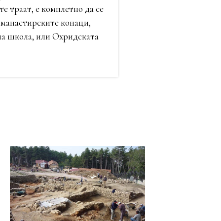
 траат, е комплетно да се
а манастирските конаци,
на школа, или Охридската