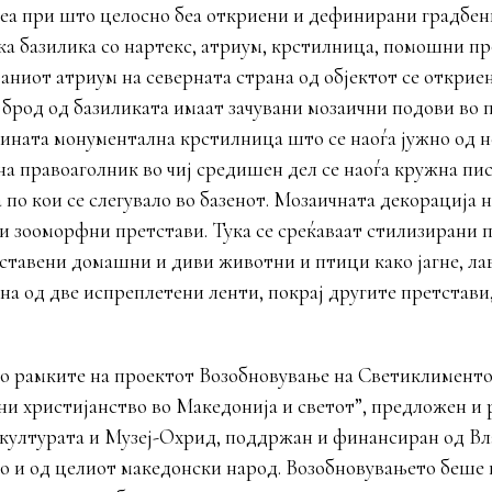
еа при што целосно беа откриени и дефинирани градбен
а базилика со нартекс, атриум, крстилница, помошни п
аниот атриум на северната страна од објектот се открие
т брод од базиликата имаат зачувани мозаични подови во 
јзината монументална крстилница што се наоѓа јужно од н
а правоаголник во чиј средишен дел се наоѓа кружна писц
по кои се слегувало во базенот. Мозаичната декорација н
 зооморфни претстави. Тука се среќаваат стилизирани п
ставени домашни и диви животни и птици како јагне, лав,
а од две испреплетени ленти, покрај другите претстави
во рамките на проектот Возобновување на Светиклименто
ни христијанство во Македонија и светот”, предложен и
 културата и Музеј-Охрид, поддржан и финансиран од Вл
о и од целиот македонски народ. Возобновувањето беше 