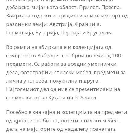
дебарско-мијачката област, Прилеп, Преспа.
Збирката содржи и предмети кои се импорт од
различни земји: Австрија, Франција,
Германија, Бугарија, Персија и Ерусалим.
Во рамки на збирката е и колекцијата од
семејството Робевци што брои повеќе од 100
предмети. Се работи за вредни уметнички
дела, фотографии, стилски мебел, предмети за
лична употреба, покуќнина и друго.
Најголемиот дел од нив се презентирани на
спомен катот во Куќата на Робевци.
Посебно е значајна и колекцијата на предмети
од дрворез: кабинет, розети, стилски мебел-
дела на мајсторите од надалеку познатата