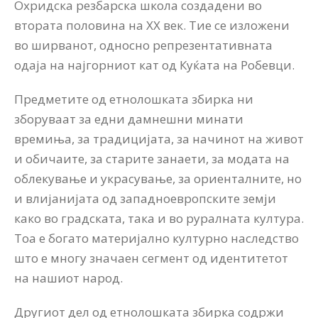
Охридска резбарска школа создадени во
втората половина на XX век. Тие се изложени
во ширванот, односно репрезентативната
одаја на најгорниот кат од Куќата на Робевци.
Предметите од етнолошката збирка ни
зборуваат за едни дамнешни минати
времиња, за традицијата, за начинот на живот
и обичаите, за старите занаети, за модата на
облекување и украсување, за ориенталните, но
и влијанијата од западноевропските земји
како во градската, така и во руралната култура.
Тоа е богато материјално културно наследство
што е многу значаен сегмент од идентитетот
на нашиот народ.
Другиот дел од етнолошката збирка содржи