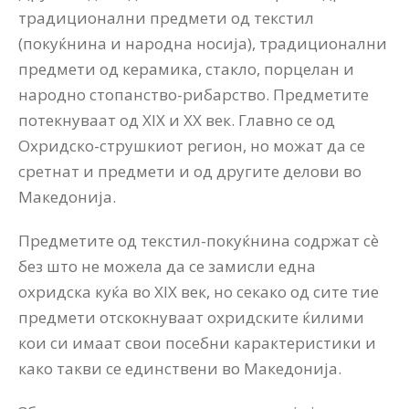
традиционални предмети од текстил
(покуќнина и народна носија), традиционални
предмети од керамика, стакло, порцелан и
народно стопанство-рибарство. Предметите
потекнуваат од XIX и XX век. Главно се од
Охридско-струшкиот регион, но можат да се
сретнат и предмети и од другите делови во
Македонија.
Предметите од текстил-покуќнина содржат сѐ
без што не можела да се замисли една
охридска куќа во XIX век, но секако од сите тие
предмети отскокнуваат охридските ќилими
кои си имаат свои посебни карактеристики и
како такви се единствени во Македонија.