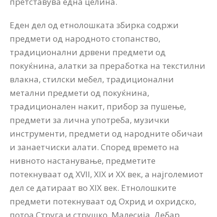
претставува една целина.
Еден дел од етнолошката збирка содржи
предмети од народното стопанство,
традиционални дрвени предмети од
покуќнина, алатки за преработка на текстилни
влакна, стилски мебел, традиционални
метални предмети од покуќнина,
традиционален накит, прибор за пушење,
предмети за лична употреба, музички
инструменти, предмети од народните обичаи
и занаетчиски алати. Според времето на
нивното настанување, предметите
потекнуваат од XVII, XIX и XX век, а најголемиот
дел се датираат во XIX век. Етнолошките
предмети потекнуваат од Охрид и охридско,
потоа Струга и струшко, Малесија, Дебар,