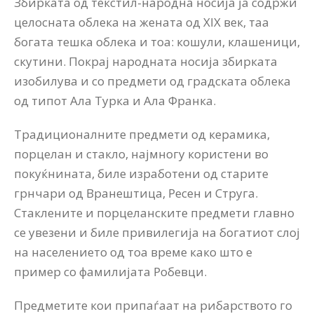
Збирката од текстил-народна носија ја содржи
целосната облека на жената од XIX век, таа
богата тешка облека и тоа: кошули, клашеници,
скутини. Покрај народната носија збирката
изобилува и со предмети од градската облека
од типот Ала Турка и Ала Франка.
Традиционалните предмети од керамика,
порцелан и стакло, најмногу користени во
покуќнината, биле изработени од старите
грнчари од Вранештица, Ресен и Струга.
Стаклените и порцеланските предмети главно
се увезени и биле привилегија на богатиот слој
на населението од тоа време како што е
пример со фамилијата Робевци.
Предметите кои припаѓаат на рибарството го