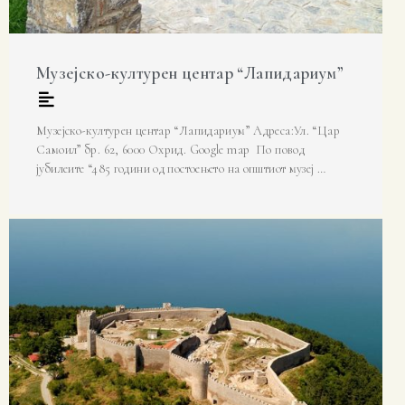
Музејско-културен центар “Лапидариум”
Музејско-културен центар “Лапидариум” Адреса:Ул. “Цар
Самоил” бр. 62, 6000 Охрид. Google map По повод
јубилеите “485 години од постоењето на општиот музеј …