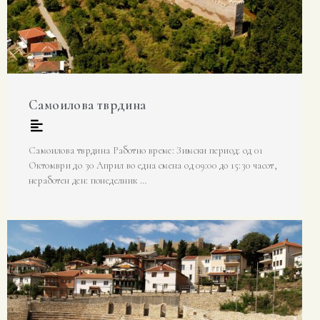
Самоилова тврдина
Самоилова тврдина Работно време: Зимски период: од 01
Октомври до 30 Април во една смена од 09:00 до 15:30 часот,
неработен ден: понеделник …