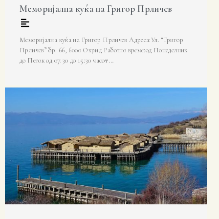
Меморијална куќа на Григор Прличев
Меморијална куќа на Григор Прличев Адреса:Ул. “Григор
Прличев” бр. 66, 6000 Охрид Работно време:од Понеделник
до Петок од 07:30 до 15:30 часот …