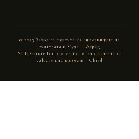
© 2023 Завод за заштита на спомениците на
културата и Музеј - Охрид
NI Institute for protection of monuments of
culture and museum - Ohrid