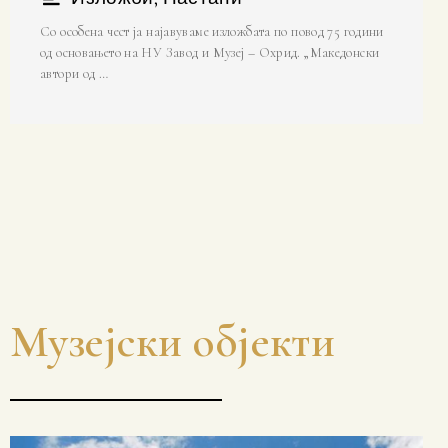
Со особена чест ја најавуваме изложбата по повод 75 години
од основањето на НУ Завод и Музеј – Охрид. „Македонски
автори од …
Музејски објекти