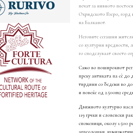
печат за нивното постое
Охридското Езеро, горд 
на Балканот.
Неговите сегашни жители
со културни вредности, 
го споделуваат своето о
Само во поширокиот рег
преку антиката па сè до 
тврдини со бедеми во до
и повеќе од 2.500m2 сре
Движното културно насле
119 грчки и словенски ра
споменици, околу 1.500 р
археолошки, нумизматичк