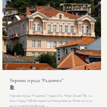
Управна зграда “Радничка”
Управна зграда “Радничка” Адреса:Ул, “Боро Шаин” бр. 10,
6000 Охрид Работно време:од Понеделник до Петок од 07:30
до 15:30 часот Google map …