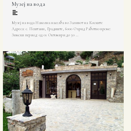
Музеј на вода
Музеј на вода Наколна населба во Заливот на Коските
Адреса: с. Пештани, Градиште, 6000 Охрид Работно време:
Зимски период: од 01 Октомври до 30 …