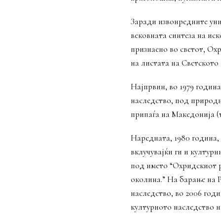
Заради извонредните уни
вековната синтеза на ис
признаено во светот, Охр
на листата на Светското
Најпрвин, во 1979 година
наследство, под природн
припаѓа на Македонија (
Наредната, 1980 година
вклучувајќи ги и културни
под името “Охридскиот р
околина.” На барање на 
наследство, во 2006 год
културното наследство н