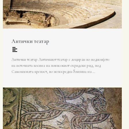
Антички театар
Антички театар Античкиот театар е лоциран во подножјето
на источната косина на повисокиот охридски рид, под
Самоиловата крепост, во непосредна близина на …