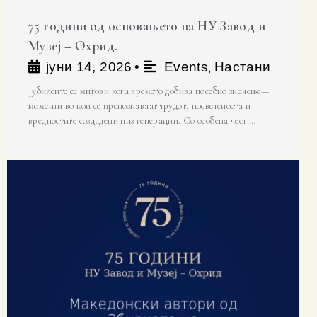
75 години од основањето на НУ Завод и
Музеј – Охрид.
,
јуни 14, 2026
•
Events
Настани
Јубилеите се мигови кога времето добива посебно значење—
моменти во кои се препознаваат трудот, посветеноста и
вредностите создадени низ генерации. Со особена чест …