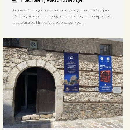
,
Настани
Работилници
Во рамките на одбележувањето на 75-годишниот јубилеј на
НУ Завод и Музеј – Охрид, а согласно Годишната програма
поддржана од Министерството за култура …