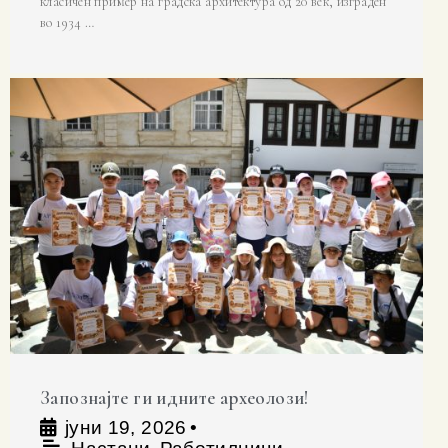
класичен пример на градска архитектура од 20 век, изграден
во 1934 …
Запознајте ги идните археолози!
јуни 19, 2026
•