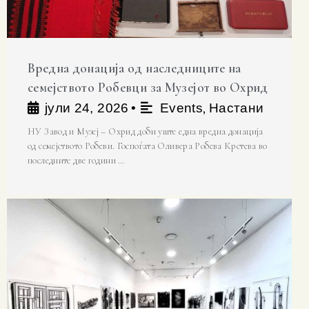
Вредна донација од наследниците на
семејството Робевци за Музејот во Охрид
,
јули 24, 2026
•
Events
Настани
НУ Завод и Музеј – Охрид доби уште една вредна донација
од семејството Робеви. Госпоѓата Оливера Робева Крстева во
последните две години …