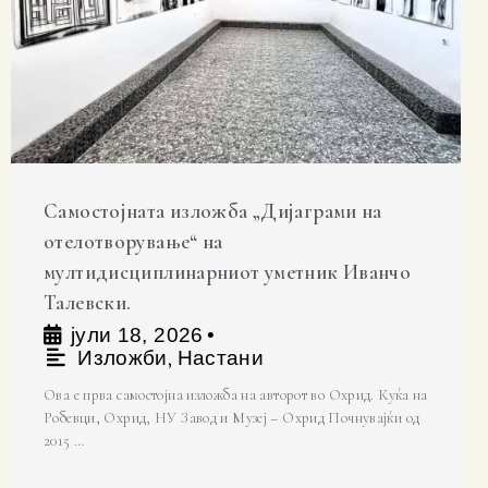
Самостојната изложба „Дијаграми на
отелотворување“ на
мултидисциплинарниот уметник Иванчо
Талевски.
јули 18, 2026
•
,
Изложби
Настани
Ова е прва самостојна изложба на авторот во Охрид. Куќа на
Робевци, Охрид, НУ Завод и Музеј – Охрид Почнувајќи од
2015 …