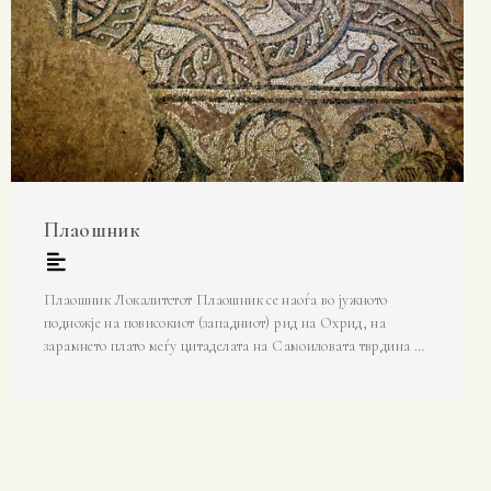
Плаошник
Плаошник Локалитетот Плаошник се наоѓа во јужното
подножје на повисокиот (западниот) рид на Охрид, на
зарамнето плато меѓу цитаделата на Самоиловата тврдина …