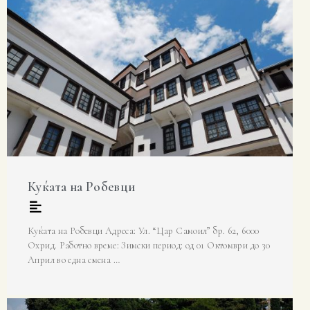
Куќата на Робевци
Куќата на Робевци Адреса: Ул. “Цар Самоил” бр. 62, 6000
Охрид. Работно време: Зимски период: од 01 Октомври до 30
Април во една смена …