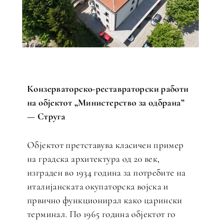
Конзерваторско-реставраторски работи
на објектот „Министерство за одбрана”
— Струга
Објектот претставува класичен пример
на градска архитектура од 20 век,
изграден во 1934 година за потребите на
италијанската окупаторска војска и
првично функционирал како царински
терминал. По 1965 година објектот го