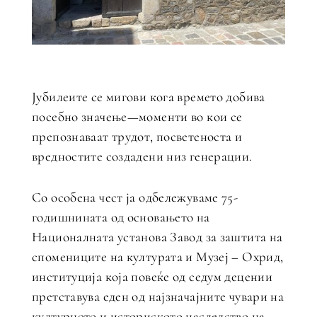
Јубилеите се мигови кога времето добива
посебно значење—моменти во кои се
препознаваат трудот, посветеноста и
вредностите создадени низ генерации.
Со особена чест ја одбележуваме 75-
годишнината од основањето на
Националната установа Завод за заштита на
спомениците на културата и Музеј – Охрид,
институција која повеќе од седум децении
претставува еден од најзначајните чувари на
културното и историското наследство на