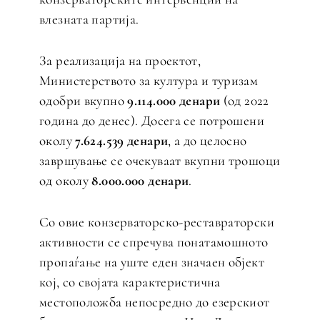
влезната партија.
За реализација на проектот,
Министерството за култура и туризам
одобри вкупно
9.114.000 денари
(од 2022
година до денес). Досега се потрошени
околу
7.624.539 денари
, а до целосно
завршување се очекуваат вкупни трошоци
од околу
8.000.000 денари
.
Со овие конзерваторско-реставраторски
активности се спречува понатамошното
пропаѓање на уште еден значаен објект
кој, со својата карактеристична
местоположба непосредно до езерскиот