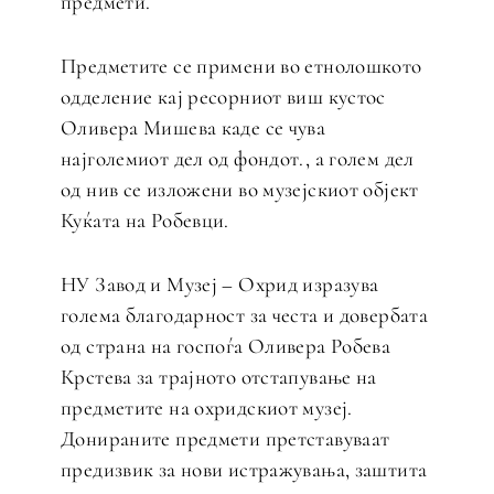
предмети.
Предметите се примени во етнолошкото
одделение кај ресорниот виш кустос
Оливера Мишева каде се чува
најголемиот дел од фондот., а голем дел
од нив се изложени во музејскиот објект
Куќата на Робевци.
НУ Завод и Музеј – Охрид изразува
голема благодарност за честа и довербата
од страна на госпоѓа Оливера Робева
Крстева за трајното отстапување на
предметите на охридскиот музеј.
Донираните предмети претставуваат
предизвик за нови истражувања, заштита