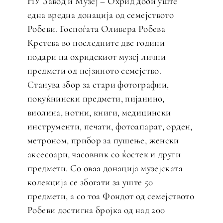
НУ Завод и Музеј – Охрид доби уште
една вредна донација од семејството
Робеви. Госпоѓата Оливера Робева
Крстева во последните две години
подари на охридскиот музеј лични
предмети од нејзиното семејство.
Станува збор за стари фотографии,
покуќнински предмети, пијанино,
виолина, нотни, книги, медицински
инструменти, печати, фотоапарат, орден,
метроном, прибор за пушење, женски
аксесоари, часовник со ќостек и други
предмети. Со оваа донација музејската
колекција се збогати за уште 50
предмети, а со тоа Фондот од семејството
Робеви достигна бројка од над 200