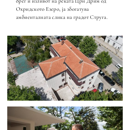
брег и изливот на реката Црн Дрим од
Охридското Езеро, ја збогатува
амбиенталната слика на градот Струга.