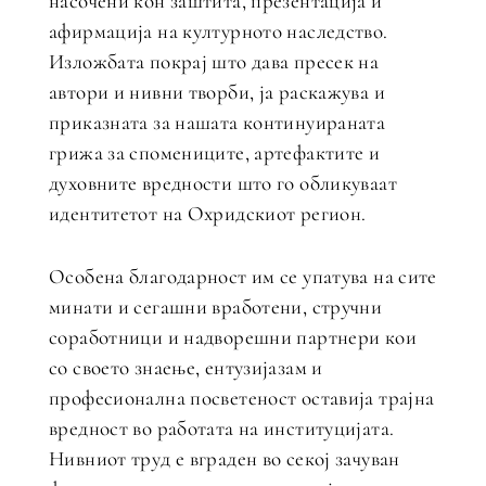
насочени кон заштита, презентација и
афирмација на културното наследство.
Изложбата покрај што дaва пресек на
автори и нивни творби, ја раскажува и
приказната за нашата континуираната
грижа за спомениците, артефактите и
духовните вредности што го обликуваат
идентитетот на Охридскиот регион.
Особена благодарност им се упатува на сите
минати и сегашни вработени, стручни
соработници и надворешни партнери кои
со своето знаење, ентузијазам и
професионална посветеност оставија трајна
вредност во работата на институцијата.
Нивниот труд е вграден во секој зачуван