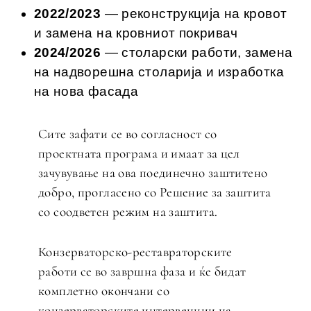
2022/2023
— реконструкција на кровот
и замена на кровниот покривач
2024/2026
— столарски работи, замена
на надворешна столарија и изработка
на нова фасада
Сите зафати се во согласност со
проектната програма и имаат за цел
зачувување на ова поединечно заштитено
добро, прогласено со Решение за заштита
со соодветен режим на заштита.
Конзерваторско-реставраторските
работи се во завршна фаза и ќе бидат
комплетно окончани со
конзерваторските интервенции на