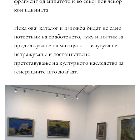
фрагмент од минатото и во секој нов чекор
кон иднината.
Нека овај каталог и изложба бидат не само
потсетник на сработеното, туку и поттик за
продолжување на мисијата — зачувување,
истражување и достоинствено
претставување на културното наследство за
генерациите што доаѓаат.