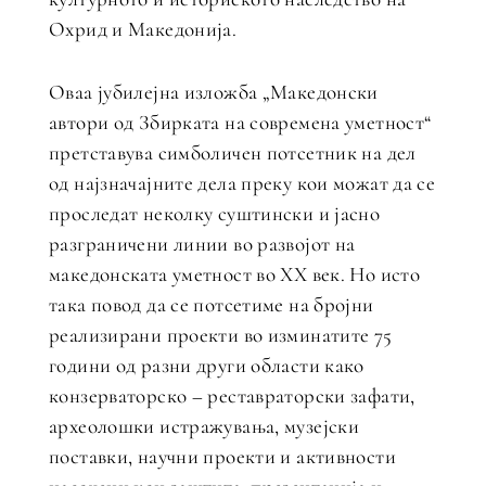
Охрид и Македонија.
Оваа јубилејна изложба „Македонски
автори од Збирката на современа уметност“
претставува симболичен потсетник на дел
од најзначајните дела преку кои можат да се
проследат неколку суштински и јасно
разграничени линии во развојот на
македонската уметност во XX век. Но исто
така повод да се потсетиме на бројни
реализирани проекти во изминатите 75
години од разни други области како
конзерваторско – реставраторски зафати,
археолошки истражувања, музејски
поставки, научни проекти и активности