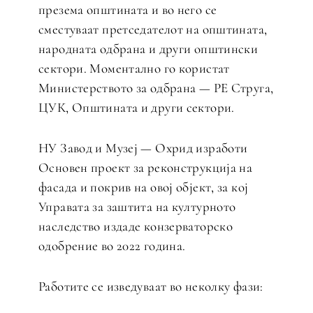
презема општината и во него се
сместуваат претседателот на општината,
народната одбрана и други општински
сектори. Моментално го користат
Министерството за одбрана — РЕ Струга,
ЦУК, Општината и други сектори.
НУ Завод и Музеј — Охрид изработи
Основен проект за реконструкција на
фасада и покрив на овој објект, за кој
Управата за заштита на културното
наследство издаде конзерваторско
одобрение во 2022 година.
Работите се изведуваат во неколку фази: