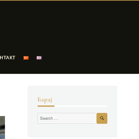
НТАКТ
Барај
Search
Search
for: