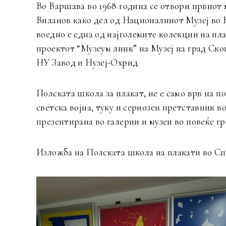
Во Варшава во 1968 година се отвори првиот м
Виланов како дел од Националниот Музеј во В
воедно е една од најголемите колекции на пла
проектот “Музеум линк” на Музеј на град Скоп
НУ Завод и Нузеј-Охрид.
Полската школа за плакат, не е само врв на 
светска војна, туку и сериозен претставник в
презентирана во галерии и музеи во повеќе г
Изложба на Полската школа на плакати во Сп