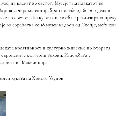
узеј на плакат во светот, Музејот на плакатот во
аршава чија колекција брои повеќе од 60.000 дела и
кат во светот. Инаку оваа изложба е реализирана прек
је во соработка со 18 музеи надвор од Скопје, меѓу кои
полската креативност и културно живеење по Втората
о европските културни текови. Изложбата е
радови низ Македонија.
омен куќата на Христо Узунов