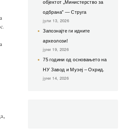
објектот „Министерство за
одбрана” — Струга
а
јули 13, 2026
с.
Запознајте ги идните
археолози!
а
јуни 19, 2026
75 години од основањето на
НУ Завод и Музеј – Охрид.
јуни 14, 2026
а,