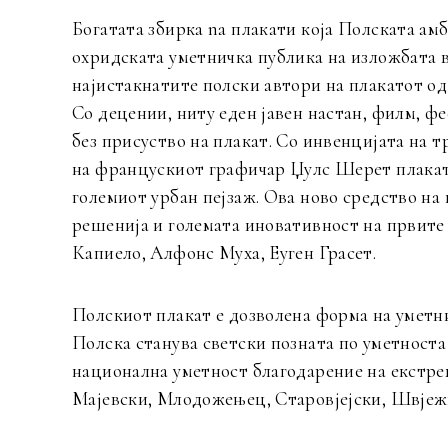
Богатата збирка na плакати која Полската амба
охридската уметничка публика на изложбата в
најистакнатите полски автори на плакатот од 
Со децении, ниту еден јавен настан, филм, ф
без присуство на плакат. Со инвенцијата на 
на францускиот графичар Џулс Шерет плакатот
големиот урбан пејзаж. Ова ново средство на
решенија и големата иновативност на првите 
Капиело, Алфонс Муха, Еуген Грасет.
Полскиот плакат е дозволена форма на уметн
Полска станува светски позната по уметноста
национална уметност благодарение на екстр
Мајевски, Млодожењец, Старовјејски, Швјежи