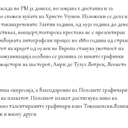
сада во РМ ја донесе, во земјава е достапна и за
о спомен куќата на Христо Узунов. Изложени се дела н
таканаречените Златни години, од 1950 година до дене
естивал, концерт,театарска престава не е презентиран
тробојната литографски процес во 1880 година од стран
 на крајот од 19 век во Европа станува уметност на
 комуникација особено се развива со новите графички
мајстори на постерот, Анри де Тулуз Лотрек, Леонето
ичка екпресија, а благодарение на Полските графичари
 на плакатот. Полскиот плакат достигнува ниво на
емно талентираните графичари како Томашевски.Лениц
 и многу други.