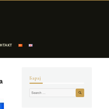
НТАКТ
Барај
а
Search
Search
for: