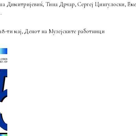
ша Димитријевиќ, Тина Дрчар, Сергеј Цингулоски, Ем
.
18-ти мај, Денот на Музејските работници