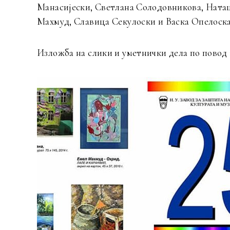
Манасијески, Светлана Солодовникова, Ната
Махмуд, Славица Секулоски и Васка Опелоска
Изложба на слики и уметнички дела по повод 