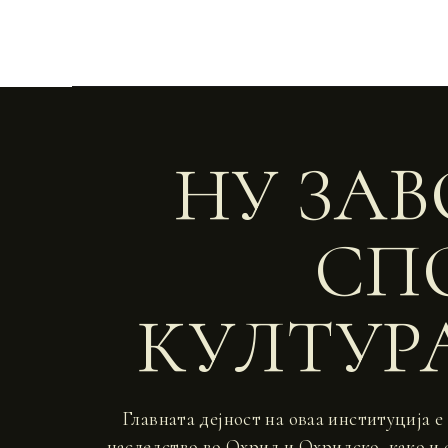
НУ ЗАВ
СП
КУЛТУРА
Главната дејност на оваа институција 
наследство во Охрид и Охридско, како и