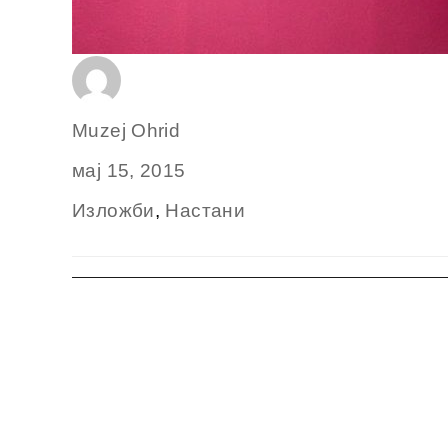
Author
Muzej Ohrid
Posted
мај 15, 2015
on
Categories
Изложби
,
Настани
Навигација
на
напис