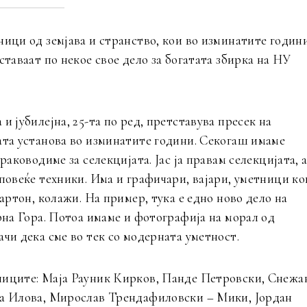
ници од земјава и странство, кои во изминатите годин
ставаат по некое свое дело за богатата збирка на НУ
и јубилејна, 25-та по ред, претставува пресек на
ата установа во изминатите години. Секогаш имаме
раководиме за селекцијата. Јас ја правам селекцијата, 
 повеќе техники. Има и графичари, вајари, уметници ко
картон, колажи. На пример, тука е едно ново дело на
рна Гора. Потоа имаме и фотографија на морал од
чи дека сме во тек со модерната уметност.
ниците: Маја Рауник Кирков, Панде Петровски, Снежа
ва Илова, Мирослав Трендафиловски – Мики, Јордан