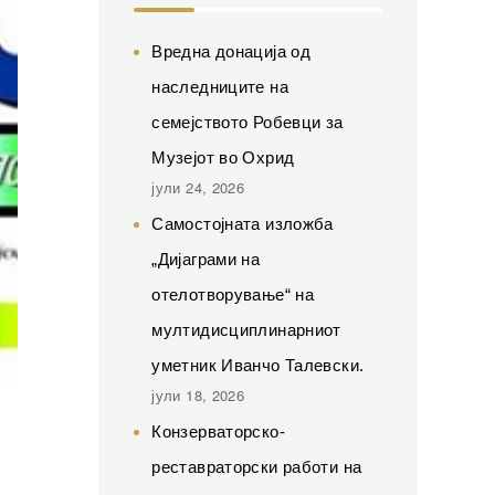
Вредна донација од
наследниците на
семејството Робевци за
Музејот во Охрид
јули 24, 2026
Самостојната изложба
„Дијаграми на
отелотворување“ на
мултидисциплинарниот
уметник Иванчо Талевски.
јули 18, 2026
Конзерваторско-
реставраторски работи на