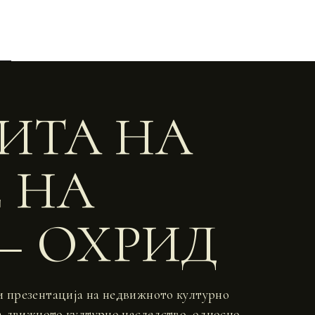
ТИТА НА
 НА
 – ОХРИД
 и презентација на недвижното културно
а движното културно наследство, односно