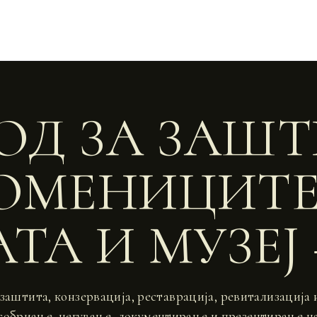
ОД ЗА ЗАШ
ОМЕНИЦИТЕ
ТА И МУЗЕЈ
е заштита, конзервација, реставрација, ревитализација
 собриање, негување, документирање и презентирање н