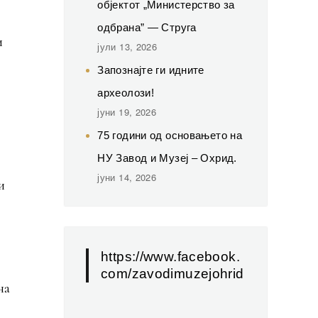
објектот „Министерство за
одбрана” — Струга
и
јули 13, 2026
Запознајте ги идните
археолози!
јуни 19, 2026
75 години од основањето на
НУ Завод и Музеј – Охрид.
а
јуни 14, 2026
и
https://www.facebook.
com/zavodimuzejohrid
на