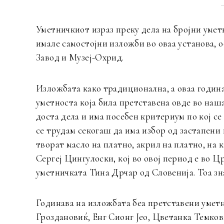
Уметничкиот израз преку дела на бројни умет
имале самостојни изложби во оваа установа, о
Завод и Музеј-Охрид.
Изложбата како традиционална, а оваа година 
уметноста која била претставена овде во наш
доста дела и има посебен критериум по кој се 
се трудам секогаш да има избор од застапени
творат масло на платно, акрил на платно, на 
Сергеј Цингулоски, кој во овој период е во Ц
уметничката Тина Дрчар од Словенија. Тоа зна
Годинава на изложбата беа претставени умет
Гроздановиќ, Енг Сионг Јео, Цветанка Темко