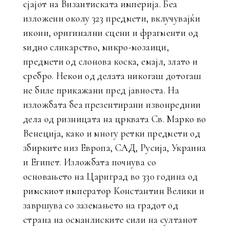
сјајот на Византиската империја. Беа
изложени околу 323 предмети, вклучувајќи
икони, оригинални сцени и фрагменти од
ѕидно сликарство, микро-мозаици,
предмети од слонова коска, емајл, злато и
сребро. Некои од делата никогаш дотогаш
не биле прикажани пред јавноста. На
изложбата беа презентирани извонреднии
дела од ризницата на црквата Св. Марко во
Венеција, како и многу ретки предмети од
збирките низ Европа, САД, Русија, Украина
и Египет. Изложбата почнува со
основањето на Цариград во 330 година од
римскиот император Константин Велики и
завршува со заземањето на градот од
страна на османлиските сили на султанот