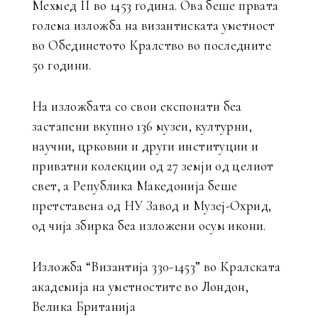
Мехмед II во 1453 година. Ова беше првата
голема изложба на византиската уметност
во Обединетото Кралство во последните
50 години.
На изложбата со свои експонати беа
застапени вкупно 136 музеи, културни,
научни, црковни и други институции и
приватни колекции од 27 земји од целиот
свет, а Република Македонија беше
претставена од НУ Завод и Музеј-Охрид,
од чија збирка беа изложени осум икони.
Изложба “Византија 330-1453” во Кралската
академија на уметностите во Лондон,
Велика Британија