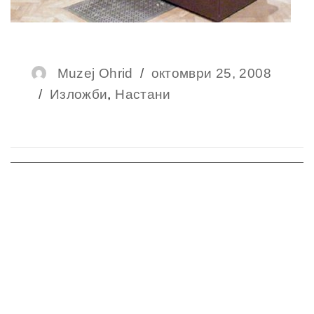
Author
Muzej Ohrid
Posted
октомври 25, 2008
Categories
Изложби
,
Настани
on
Навигација
на
напис