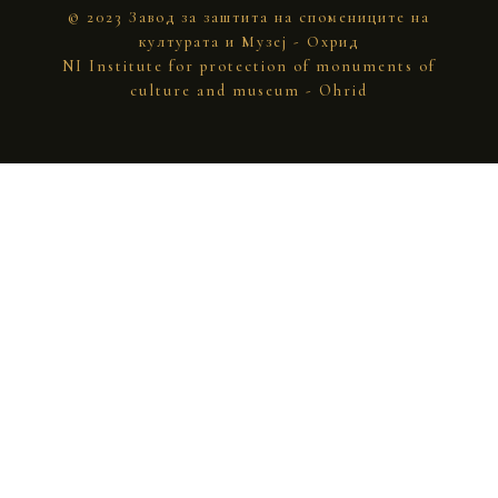
© 2023 Завод за заштита на спомениците на
културата и Музеј - Охрид
NI Institute for protection of monuments of
culture and museum - Ohrid