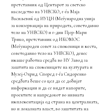
претставник од Центарот за светско
наследство на УНЕСКО, г-ѓа Маја
Васиљевиќ од ИУЦН (Меѓународна унија
за конзервација на природата, советодавно
тело на УНЕСКО) и г-дин Пјер-Мари
Трико, претставник од ИКОМОС
(Меѓународен совет за споменици и места,
советодавно тело на УНЕСКО), денес
имаше работна средба во НУ Завод за
заштита на спомениците на културата и
Музеј-Охрид. Според г-ѓа Сидоренко
средбата беше со цел да се добијат
информации и да се видат напорите,
проектите и напредокот во нивната
имплементација од страна на централната,
но и локалната власт, во заштитата на