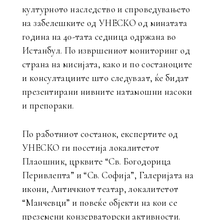
културното наследство и спроведувањето
на забелешките од УНЕСКО од минатата
година на 40-тата седница одржана во
Истанбул. По извршениот мониторинг од
страна на мисијата, како и по состаноците
и консултациите што следуваат, ќе бидат
презентирани нивните натамошни насоки
и препораки.
По работниот состанок, експертите од
УНЕСКО ги посетија локалитетот
Плаошник, црквите “Св. Богодорица
Перивлепта” и “Св. Софија”, Галеријата на
икони, Античкиот театар, локалитетот
“Манчевци” и повеќе објекти на кои се
преземени конзерваторски активности.