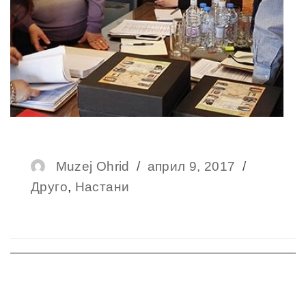
Author
Muzej Ohrid
Posted
април 9, 2017
Categor
Друго
,
Настани
on
Навигација
на
напис