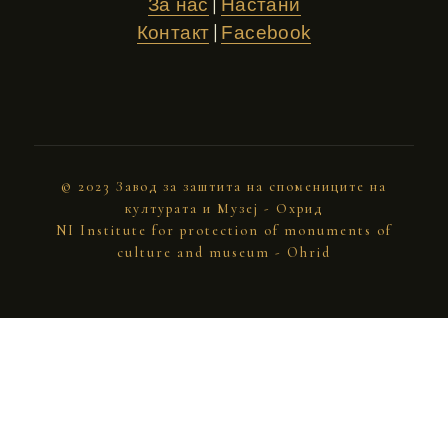
|
За нас
Настани
|
Контакт
Facebook
© 2023 Завод за заштита на спомениците на
културата и Музеј - Охрид
NI Institute for protection of monuments of
culture and museum - Ohrid