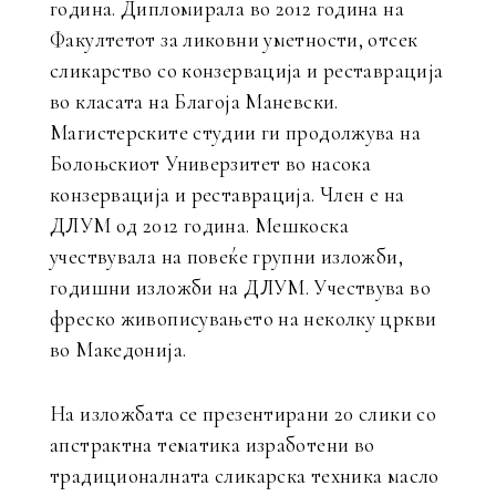
година. Дипломирала во 2012 година на
Факултетот за ликовни уметности, отсек
сликарство со конзервација и реставрација
во класата на Благоја Маневски.
Магистерските студии ги продолжува на
Болоњскиот Универзитет во насока
конзервација и реставрација. Член е на
ДЛУМ од 2012 година. Мешкоска
учествувала на повеќе групни изложби,
годишни изложби на ДЛУМ. Учествува во
фреско живописувањето на неколку цркви
во Македонија.
На изложбата се презентирани 20 слики со
апстрактна тематика изработени во
традиционалната сликарска техника масло