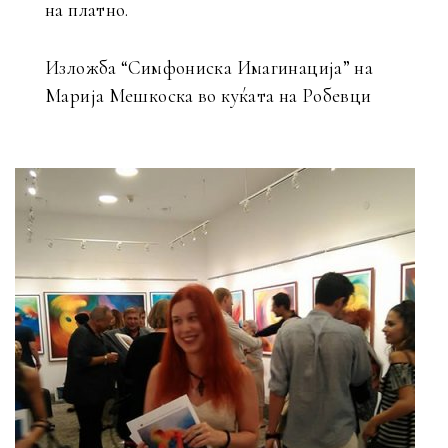
на платно.
Изложба “Симфониска Имагинација” на
Марија Мешкоска во куќата на Робевци