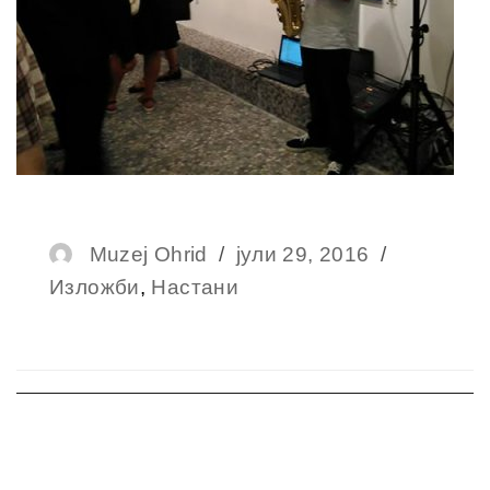
Author
Muzej Ohrid
Posted
јули 29, 2016
Categori
Изложби
,
Настани
on
Навигација
на
напис