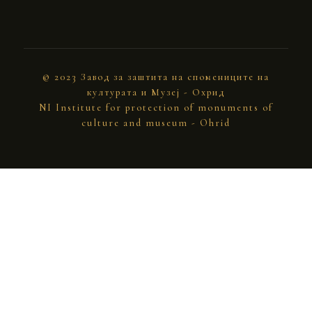
© 2023 Завод за заштита на спомениците на
културата и Музеј - Охрид
NI Institute for protection of monuments of
culture and museum - Ohrid