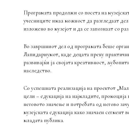
Програмата продолжи со посета на музејска
учесниците имаа можност да разгледаат дел
изложено во музејот и да се запознаат со р
Во завршниот дел од програмата беше орга
Лапидариумот, каде децата преку практичн
развивајќи ја својата креативност, љубопит
наследство.
Со успешната реализација на проектот „Ма
цели – едукација на најмладите, промоција
неговото значење и потребата од негово за
музејската едукација како значаен сегмент 
младата публика.