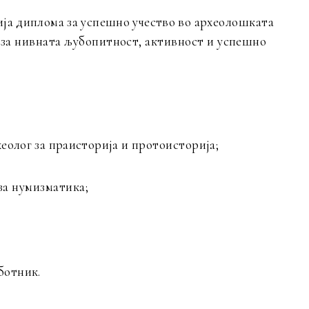
ија диплома за успешно учество во
археолошката
 за нивната љубопитност,
активност и успешно
хеолог за праисторија и
протоисторија;
за нумизматика;
ботник.