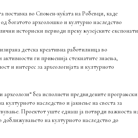
та поставка во Спомен-куќата на
Робевци, каде
 од богатото археолошко и
културно наследство
азлични историски
периоди преку музејските експонати
низирана детска креативна работилница
во
и активности ги применија стекнатите
знаења,
ност и интерес за археологијата и
културното
ли археолози“ беа исполнети предвидените
програмски
 на културното наследство и
јакнење на свеста за
чувување. Проектот
уште еднаш ја потврди важноста н
во
доближувањето на културното наследство до