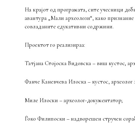
На крајот од програмата, сите учесници доб
авантура „Мали археолози“, како признание
совладаните едукативни содржини.
Проектот го реализираа:
Татјана Стојоска Видовска – виш кустос, ар
Фанче Каневчева Илоска – кустос, археолог 
Миле Илоски – археолог-документатор;
Ѓоко Филипоски – надворешен стручен сора