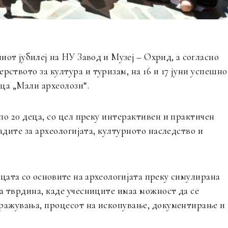
иот јубилеј на НУ Завод и Музеј – Охрид, а
согласно
ството за култура и туризам, на
16 и 17 јуни успешно
еца „Мали
археолози“.
по 20 деца, со цел преку интерактивен и
практичен
адите за археологијата,
културното наследство и
цата со основите на археологијата преку
симулирана
а тврдина, каде
учесниците имаа можност да се
тражувања,
процесот на ископување, документирање и