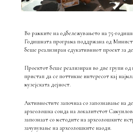
Во рамките на одбележувањето на 75-годишн
Годишната програма поддржана од Министер
беше реализиран едукативниот проект за д
Проектот беше реализиран во две групи од 
пристап да се поттикне интересот кај најмл
музејската дејност.
Активностите започнаа со запознавање на де
археолошка сонда на локалитетот Самуилов
запознаат со методите на археолошките ис
зачувување на археолошките наоди.