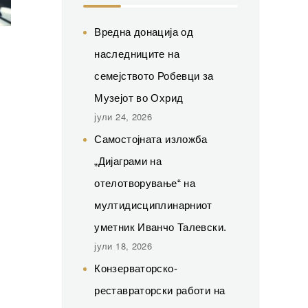
Вредна донација од
наследниците на
семејството Робевци за
Музејот во Охрид
јули 24, 2026
Самостојната изложба
„Дијаграми на
отелотворување“ на
мултидисциплинарниот
уметник Иванчо Талевски.
јули 18, 2026
Конзерваторско-
реставраторски работи на