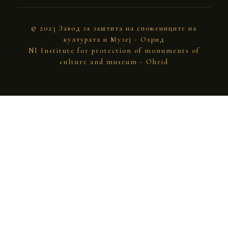
© 2023 Завод за заштита на спомениците на
културата и Музеј - Охрид
NI Institute for protection of monuments of
culture and museum - Ohrid