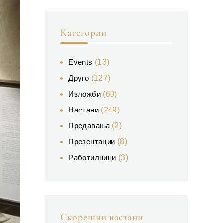
Категории
Events
(13)
Друго
(127)
Изложби
(60)
Настани
(249)
Предавања
(2)
Презентации
(8)
Работилници
(3)
Скорешни настани