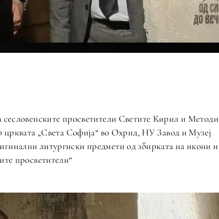
а сесловенските просветители Светите Кирил и Методи
о црквата „Света Софија“ во Охрид, НУ Завод и Музеј
игинални литургиски предмети од збирката на икони и
ките просветители“