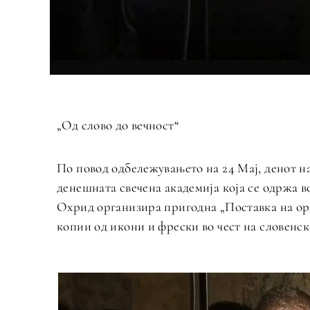
„Од слово до вечност“
По повод одбележувањето на 24 Мај, денот н
денешната свечена академија која се одржа в
Охрид организира пригодна „Поставка на ор
копии од икони и фрески во чест на словенс