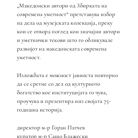
„Македонски автори од Збирката на
современа уметност“ претставува избор
на дела од музејската колекција, преку
кои се отвора поглед кон значајни автори
и уметнички текови што го обликувале
развојот на македонската современа
уметност.
Изложбата е можност јавноста повторно
да се сретне со дел од културното
богатство кое институцијата го чува,
проучува и презентира низ својата 75-
годишна историја.
директор м-р Горан Патчев
куратор м-р Сашо Блажески