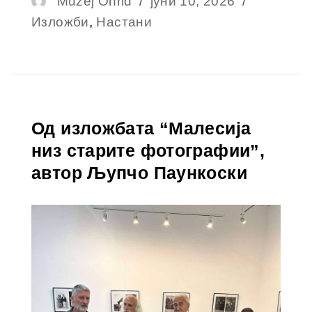
Muzej Ohrid
јуни 10, 2026
Изложби
,
Настани
Од изложбата “Малесија
низ старите фотографии”,
автор Љупчо Паункоски