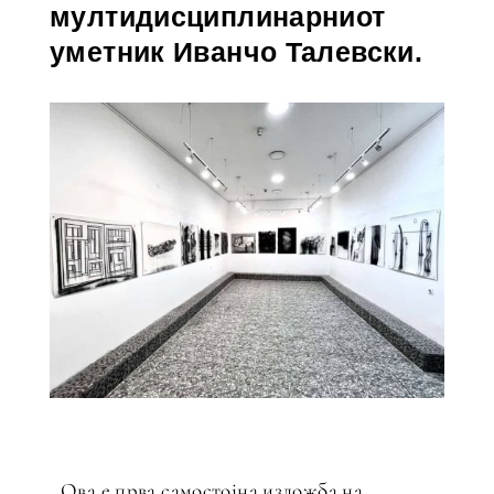
мултидисциплинарниот
уметник Иванчо Талевски.
Ова е прва самостојна изложба на