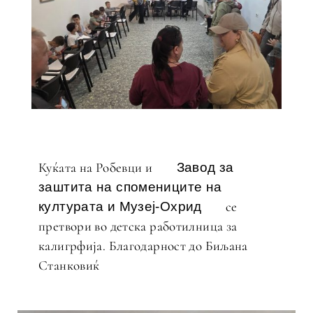
Куќата на Робевци и
Завод за
заштита на спомениците на
се
културата и Музеј-Охрид
претвори во детска работилница за
калигрфија. Благодарност до Биљана
Станковиќ