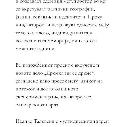
и создаваат еден вид меѓупростор во кој
се вкрстуваат различни географии,
јазици, сеќавања и идентитети. Преку
нив, авторот ги истражува односите меѓу
телото и тлото, индивидуалната и
колективната меморија, минатото и
можните иднини.
Во изложбениот проект е вклучено и
новото дело „Дремка ми се дреме“,
создадено како пресек меѓу јазикот на
цртежот и долгогодишното
експериментирање на авторот со
сликарскиот израз.
Иванчо Талевски е мултидисциплинарен