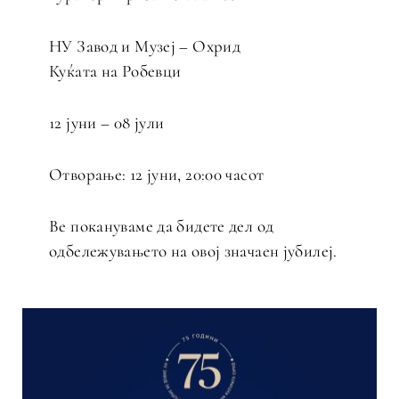
НУ Завод и Музеј – Охрид
Куќата на Робевци
12 јуни – 08 јули
Отворање: 12 јуни, 20:00 часот
Ве покануваме да бидете дел од
одбележувањето на овој значаен јубилеј.