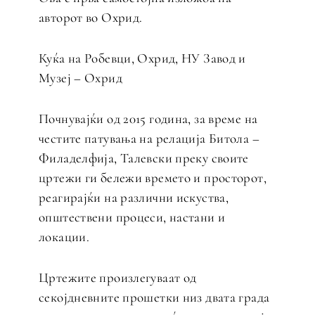
авторот во Охрид.
Куќа на Робевци, Охрид, НУ Завод и
Музеј – Охрид
Почнувајќи од 2015 година, за време на
честите патувања на релација Битола –
Филаделфија, Талевски преку своите
цртежи ги бележи времето и просторот,
реагирајќи на различни искуства,
општествени процеси, настани и
локации.
Цртежите произлегуваат од
секојдневните прошетки низ двата града