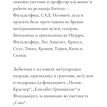
ликовен уметник и професор кој живее и
работи на релација Битола –
Филаделфија, САД. Неговите дела и
проекти биле претставени во бројни
интернационални музеи, галерии,
биеналиња и триеналиња во Њујорк,
Филаделфија, Лос Анџелес, Брисел,
Сеул, Токио, Краков, Тајван, Кина и
Скопје.
Добитник е на повеќе меѓународни
награди, признанија и грантови, меѓу кои
и поддршка од фондациите „Полок-
Краснер“, „Елизабет Гриншилдс“ и
Фондацијата за иновации во уметноста
„Сакс“.