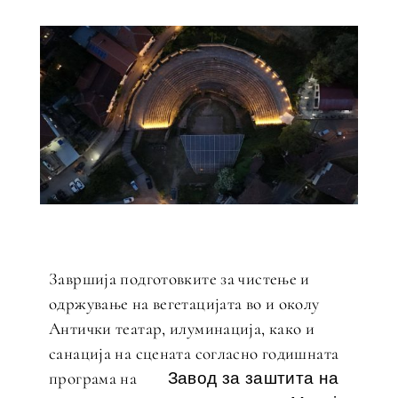
Завршија подготовките за чистење и
одржување на вегетацијата во и околу
Антички театар, илуминација, како и
санација на сцената согласно годишната
програма на
Завод за заштита на