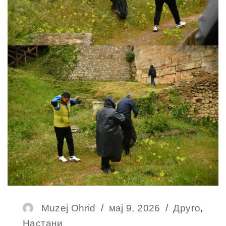
Muzej Ohrid
мај 9, 2026
Друго
,
Настани