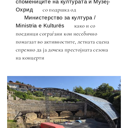
спомениците на културата и Музеј-
со подршка од
Охрид
Министерство за култура /
како и со
Ministria e Kulturës
поединци сограѓани кои несебично
помагаат во активностите, летната сцена
спремно да ја дочека престојната сезона
на концерти