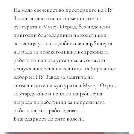
На мала свеченост во просториите на НУ
Завод за заштита на спомениците на
културата и Музеј- Охрид, беа доделени
пригодни благодарници на колеги кои
остварија услов за добивање на јубилејна
награда за повекегодишна непрекината
работа во нашата установа, а согласно
Одлука донесена на седница на Управниот
одбор на НУ Завод за заштита на
спомениците на културата и Музеј- Охрид,
за утврдување и исплата на јубилејна
награда на работници за непрекината
работа кај ист работодавач.
Благодарност до сите колеги.