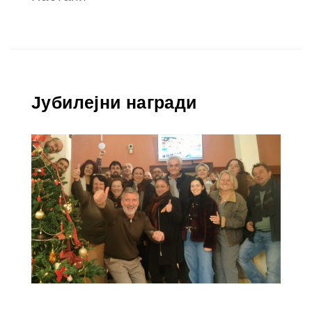
Јубилејни награди