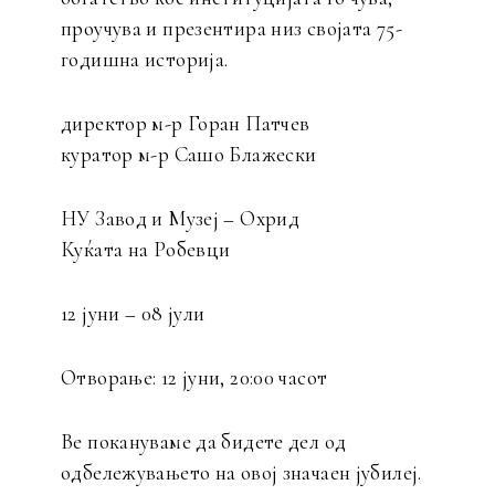
проучува и презентира низ својата 75-
годишна историја.
директор м-р Горан Патчев
куратор м-р Сашо Блажески
НУ Завод и Музеј – Охрид
Куќата на Робевци
12 јуни – 08 јули
Отворање: 12 јуни, 20:00 часот
Ве покануваме да бидете дел од
одбележувањето на овој значаен јубилеј.