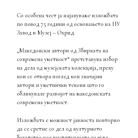
Со особена чест ја најавуваме изложбата
по повод 75 години од основањето на НУ
Завод и Музеј – Охрид.
„Македонски автори од Збирката на
современа уметност“ претставува избор
на дела од музејската колекција, преку
кои се отвора поглед кон значајни
автори и уметнички текови што го
обликувале развојот на македонската
современа уметност.
Изложбата е можност јавноста повторно
да се сретне со дел од културното
богатство кое институцијата го чува,