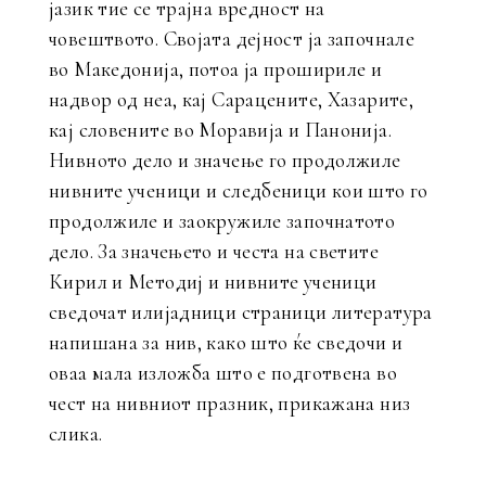
јазик тие се трајна вредност на
човештвото. Својата дејност ја започнале
во Македонија, потоа ја прошириле и
надвор од неа, кај Сарацените, Хазарите,
кај словените во Моравија и Панонија.
Нивното дело и значење го продолжиле
нивните ученици и следбеници кои што го
продолжиле и заокружиле започнатото
дело. За значењето и честа на светите
Кирил и Методиј и нивните ученици
сведочат илијадници страници литература
напишана за нив, како што ќе сведочи и
оваа мала изложба што е подготвена во
чест на нивниот празник, прикажана низ
слика.