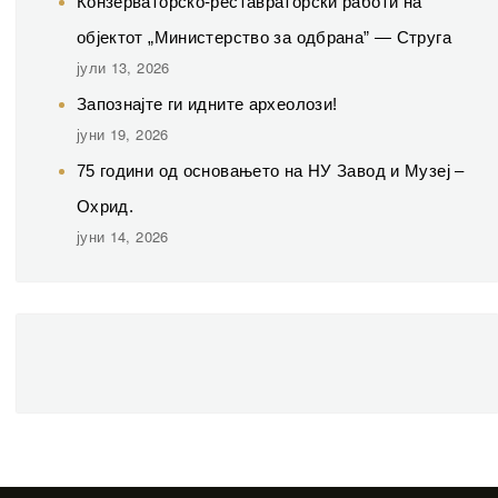
Конзерваторско-реставраторски работи на
објектот „Министерство за одбрана” — Струга
јули 13, 2026
Запознајте ги идните археолози!
јуни 19, 2026
75 години од основањето на НУ Завод и Музеј –
Охрид.
јуни 14, 2026