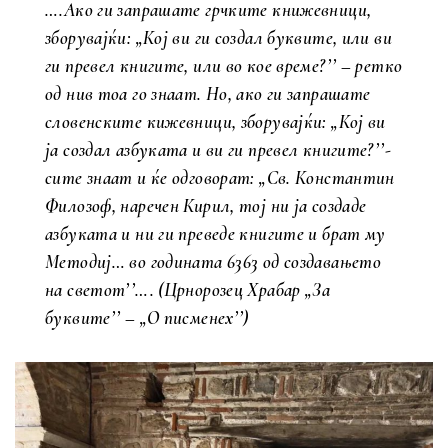
….Ако ги запрашате грчките книжевници,
зборувајќи: „Кој ви ги создал буквите, или ви
ги превел книгите, или во кое време?’’ – ретко
од нив тоа го знаат. Но, aко ги запрашате
словенските кижевници, зборувајќи: „Кој ви
ја создал азбуката и ви ги превел книгите?’’-
сите знаат и ќе одговорат: „Св. Константин
Филозоф, наречен Кирил, тој ни ја создаде
азбуката и ни ги преведе книгите и брат му
Методиј… во годината 6363 од создавањето
на светот’’…. (Црнорозец Храбар „За
буквите’’ – „О писменех’’)