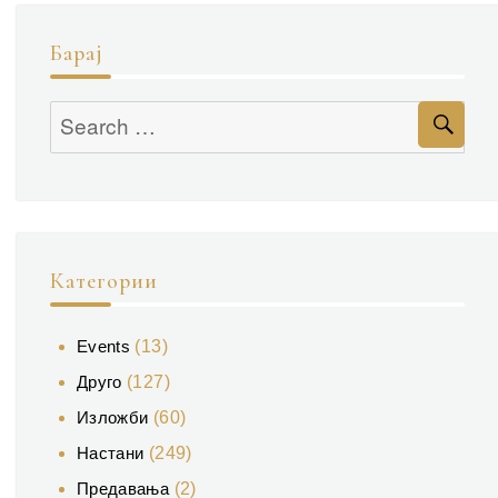
Барај
Se
Search
for:
Категории
Events
(13)
Друго
(127)
Изложби
(60)
Настани
(249)
Предавања
(2)