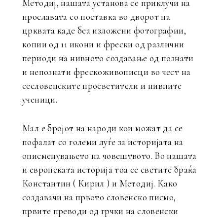
Методиј, нашата установа се приклучи на
прославата со поставка во дворот на
црквата каде беа изложени фотографии,
копии од 11 икони и фрески од различни
периоди на нивното создавање од познати
и непознати фрескоживописци во чест на
сесловенските просветители и нивните
ученици.
Мал е бројот на народи кои можат да се
пофалат со големи луѓе за историјата на
описменувањето на човештвото. Во нашата
и европската историја тоа се светите браќа
Константин ( Кирил ) и Методиј. Како
создавачи на првото словенско писмо,
првите преводи од грчки на словенски