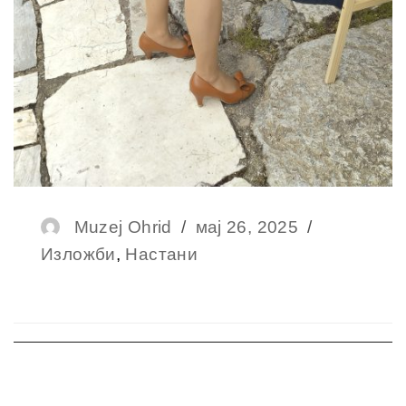
Author
Muzej Ohrid
Posted
мај 26, 2025
Categorie
Изложби
,
Настани
on
Навигација
на
напис