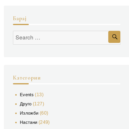
Барај
Se
Search
for:
Категории
Events
(13)
Друго
(127)
Изложби
(60)
Настани
(249)