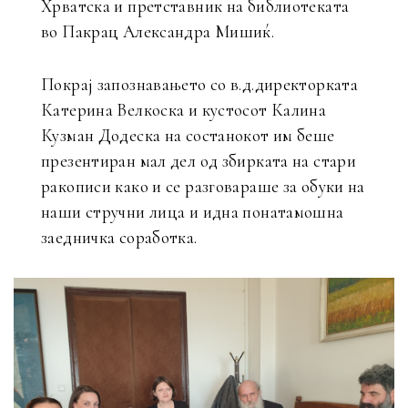
Хрватска и претставник на библиотеката
во Пакрац Александра Мишиќ.
Покрај запознавањето со в.д.директорката
Катерина Велкоска и кустосот Калина
Кузман Додеска на состанокот им беше
презентиран мал дел од збирката на стари
ракописи како и се разговараше за обуки на
наши стручни лица и идна понатамошна
заедничка соработка.