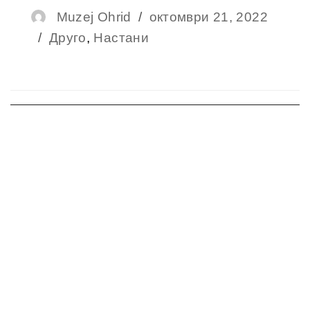
Author
Muzej Ohrid
Posted
октомври 21, 2022
Categories
Друго
,
Настани
on
Навигација
на
напис