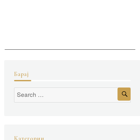
Барај
Se
Search
for:
Категории