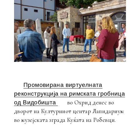
Промовирана виртуелната
реконструкција на римската гробница
во Охрид денес во
од Видобишта
дворот на Културниот центар Лапидариум
во музејската зграда Куќата на Робевци.