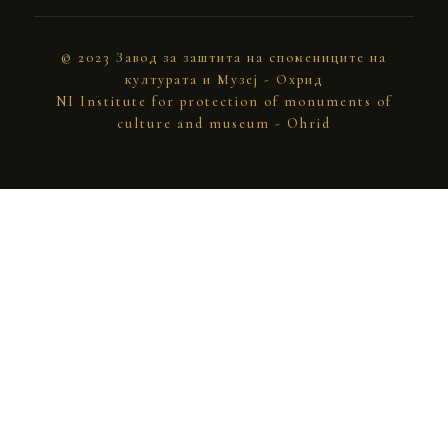
© 2023 Завод за заштита на спомениците на
културата и Музеј - Охрид
NI Institute for protection of monuments of
culture and museum - Ohrid