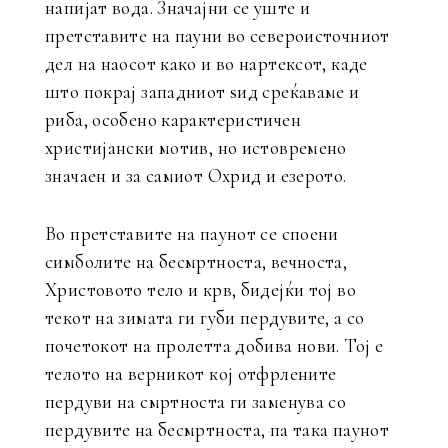
напијат вода. Значајни се уште и
претставите на пауни во североисточниот
дел на наосот како и во нартексот, каде
што покрај западниот ѕид среќаваме и
риба, особено карактеристичен
христијански мотив, но истовремено
значаен и за самиот Охрид и езерото.
Во претставите на паунот се споени
симболите на бесмртноста, вечноста,
Христовото тело и крв, бидејќи тој во
текот на зимата ги губи пердувите, а со
почетокот на пролетта добива нови. Тој е
телото на верникот кој отфрлените
пердуви на смртноста ги заменува со
пердувите на бесмртноста, па така паунот