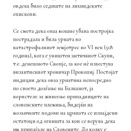
овдека било седиште на лихнидските
епископи.
Се смета дека оваа мошне убава постројка
пострадала и била урната во
катастрофалниот земјотрес во VI век (518
година), кога е уништен античкиот Скупи,
т.е. денешното Скопје, за кое нè известува
византискиот хроничар Прокопиј. Постојат
индиции дека оваа урнатина непосредно
по своето доаѓање на Балканот, ја
користеле за живеење припадниците на
словенските племиња, бидејќи на
мозаичките подови на црквата се изнајдени
остатоци од огништа за кои се верува дека
им припаѓале на Словените. До колку е