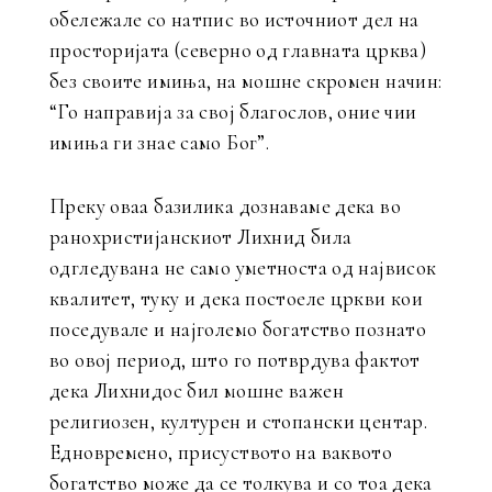
обележале со натпис во источниот дел на
просторијата (северно од главната црква)
без своите имиња, на мошне скромен начин:
“Го направија за свој благослов, оние чии
имиња ги знае само Бог”.
Преку оваа базилика дознаваме дека во
ранохристијанскиот Лихнид била
одгледувана не само уметноста од највисок
квалитет, туку и дека постоеле цркви кои
поседувале и најголемо богатство познато
во овој период, што го потврдува фактот
дека Лихнидос бил мошне важен
религиозен, културен и стопански центар.
Едновремено, присуството на ваквото
богатство може да се толкува и со тоа дека