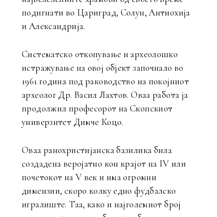
подигнати во Цариград, Солун, Антиохија
и Александрија.
Систематско откопување и археолошко
истражување на овој објект започнало во
1961 година под раководство на покојниот
археолог Др. Васил Лахтов. Оваа работа ја
продолжил професорот на Скопскиот
универзитет Димче Коцо.
Оваа ранохристијанска базилика била
создадена веројатно кон крајот на IV или
почетокот на V век и има огромни
димензии, скоро колку едно фудбалско
игралиште. Таа, како и најголемиот број