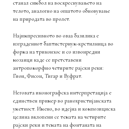
станал симбол на воскреснувањето на
телото, аналогно на општото обновување
на природата во пролет.
Најимпресивното во оваа базилика е
изградениот баптистериум-крстилница во
форма на триконхос и со извонредни
мозаици каде се претставени
антропоморфно четирите рајски реки:
Гион, Фисон, Тигар и Еуфрат.
Неговата иконографска интерпретација е
единствен пример во ранохристијанската
уметност. Имено, во идејна и композициска
целина вклопени се темата на четирите
рајски реки и темата на фонтаната на