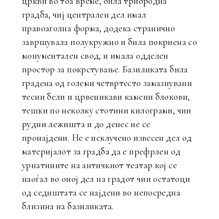
цркви во тоа време, била трибродна
градба, чиј централен дел имал
правоаголна форма, додека странично
завршувала полукружно и била покриена со
монументален свод, и имала одделен
простор за покрстување. Базиликата била
градена од големи четвртесто замазнувани
тесни бели и црвеникави камени блокови,
тешки по неколку стотини килограми, чии
рудни лежишта и до денес не се
пронајдени. Не е исклучено извесен дел од
материјалот за градба да е префрлен од
урнатините на античкиот театар кој се
наоѓал во оној дел на градот чии остатоци
од седиштата се најдени во непосредна
близина на базиликата.