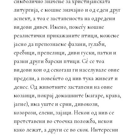
симболично значење за христијанската
литургија, е мошне значајно и од еден друг
аспект, а тоа е застапеноста на одредени
видови дивеч. Имено, помеѓу мошне
реалистички прикажаните птици, можеме
јасно да препознаеме фазани, гулаби,
еребици, препелици, диви гуски, патки и
разни други барски птици. Сé се тоа
видови кои од секогаш ги населувале овие
предели, а повеќето од нив тука живеат и
денес. Од животните застапени на овие
мозаици, покрај домашните (магаре, крава,
јагне), има уште и срни, дивокози,
козорози, елени, зајаци. Некои од нив се
претставени во стоечка положба, некои
како лежат, а други се во скок. Интересни