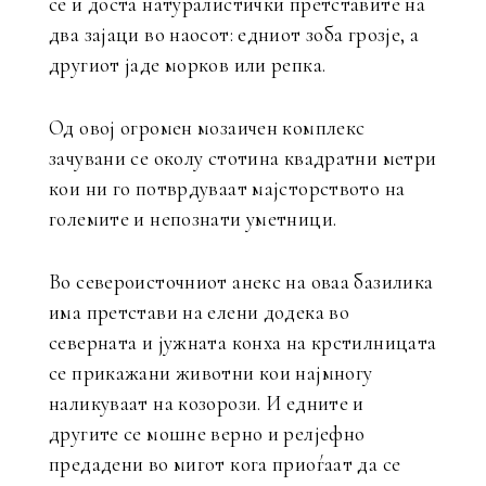
се и доста натуралистички претставите на
два зајаци во наосот: едниот зоба грозје, а
другиот јаде морков или репка.
Од овој огромен мозаичен комплекс
зачувани се околу стотина квадратни метри
кои ни го потврдуваат мајсторството на
големите и непознати уметници.
Во североисточниот анекс на оваа базилика
има претстави на елени додека во
северната и јужната конха на крстилницата
се прикажани животни кои најмногу
наликуваат на козорози. И едните и
другите се мошне верно и релјефно
предадени во мигот кога приоѓаат да се