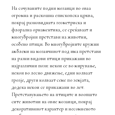
На сочуваните подни мозаици во оваа
огромна и раскошна епископска црква,
покрај разновидната геометриска и
флорална орнаментика, се среќаваат и
многубројни претстави на животни,
особено птици. Во многубројните кружни
амблеми на мозаичниот под има претстави
на разни видови птици прикажани во
најразлични пози: некои се во мирување,
некои во лесно движење, едни колваат
грозје, други колваат семе по земјата,
додека некои се прикажани во лет.
Претставувањето на птиците и воопшто
сите животни на овие мозаици, покрај
декоративниот карактер и несомненото