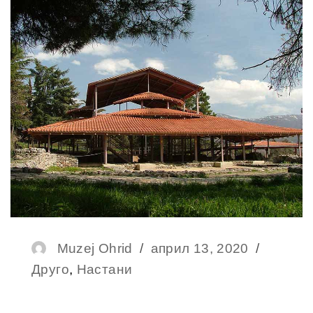
Author
Muzej Ohrid
Posted
април 13, 2020
Catego
Друго
,
Настани
on