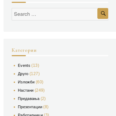
Se
Search
for:
Категории
Events
(13)
Друго
(127)
Изложби
(60)
Настани
(249)
Предавања
(2)
Презентации
(8)
Работилници
(3)