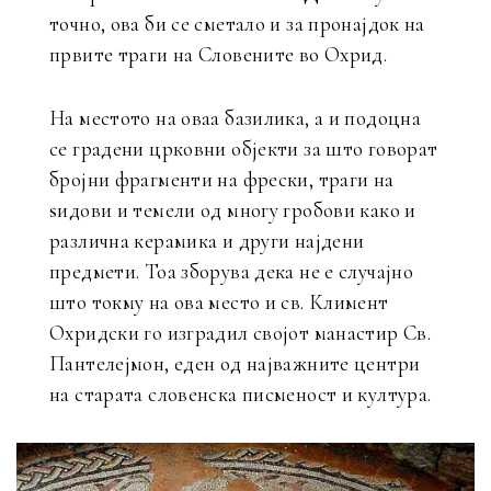
точно, ова би се сметало и за пронајдок на
првите траги на Словените во Охрид.
На местото на оваа базилика, а и подоцна
се градени црковни објекти за што говорат
бројни фрагменти на фрески, траги на
ѕидови и темели од многу гробови како и
различна керамика и други најдени
предмети. Тоа зборува дека не е случајно
што токму на ова место и св. Климент
Охридски го изградил својот манастир Св.
Пантелејмон, еден од најважните центри
на старата словенска писменост и култура.