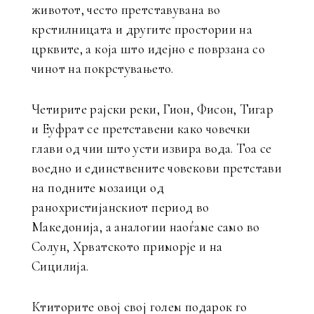
животот, често претставувана во
крстилницата и другите простории на
црквите, а која што идејно е поврзана со
чинот на покрстувањето.
Четирите рајски реки, Гион, Фисон, Тигар
и Еуфрат се претставени како човечки
глави од чии што усти извира вода. Тоа се
воедно и единствените човекови претстави
на подните мозаици од
ранохристијанскиот период во
Македонија, а аналогии наоѓаме само во
Солун, Хрватското приморје и на
Сицилија.
Ктиторите овој свој голем подарок го