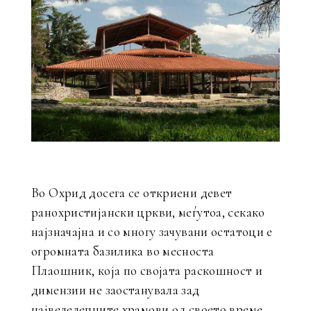
Во Охрид досега се откриени девет
ранохристијански цркви, меѓутоа, секако
најзначајна и со многу зачувани остатоци е
огромната базилика во месноста
Плаошник, која по својата раскошност и
димензии не заостанувала зад
највелелепните храмови од своето време