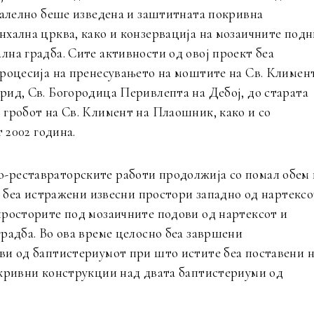
ралелно беше изведена и заштитната покривна
нхална црква, како и конзервација на мозаичните подн
на градба. Сите активности од овој проект беа
процесија на пренесувањето на моштите на Св. Климен
рид, Св. Богородица Перивлепта на Дебој, до старата
 гробот на Св. Климент на Плаошник, како и со
 2002 година.
-реставраторските работи продолжија со помал обем 
ое беа истражени извесни простори западно од нартексо
просторите под мозаичните подови од нартексот и
радба. Во ова време целосно беа завршени
ви од баптистериумот при што истите беа поставени 
окривни конструкции над двата баптистериуми од