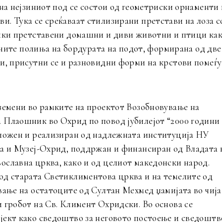
 на нејзиниот под се состои од геометриски орнаменти 
. Тука се среќаваат стилизирани претстави на лоза с
ички претставени домашни и диви животни и птици ка
ужните полиња на бордурата на подот, формирана од две
ви, присутни се и разновидни форми на крстови помеѓу
вземени во рамките на проектот Возобновување на
 Плаошник во Охрид по повод јубилејот “2000 години
дложен и реализиран од надлежната институција НУ
та и Музеј-Охрид, поддржан и финансиран од Владата 
ославна црква, како и од целиот македонски народ.
од старата Светиклиментова црква и на темелите од
вање на остатоците од Султан Мехмед џамијата во чија
 гробот на Св. Климент Охридски. Во основа се
јект како сведоштво за неговото постоење и сведоштв