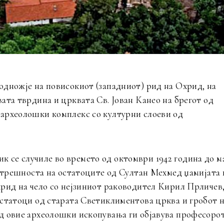
одножје на повисокиот (западниот) рид на Охрид, на
ата тврдина и црквата Св. Јован Канео на брегот од
археолошки комплекс со културни слоеви од
се случиле во времето од октомври 1942 година до м
натрешноста на остатоците од Султан Мехмед џамијата 
рид на чело со нејзиниот раководител Кирил Прличев,
остатоци од старата Светиклиментова црква и гробот 
д овие археолошки ископувања ги објавува професоро