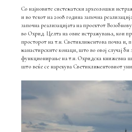
Со најновите систематски археолошки истраж
и во текот на 2008 година започна реализаци
започна реализацијата на проектот Возобно
во Охрид. Целта на овие истражувања, кои пр
просторот на т.н. Светиклиментова почва и, п
манастирските конаци, што во овој случај би
функционирање на т.н. Охридска книжевна шк
што веќе се нарекува Светиклиментовиот уни