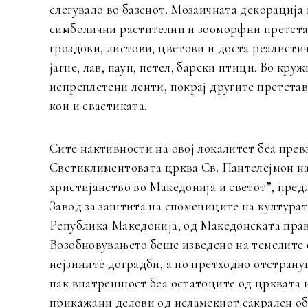
слегувало во базенот. Мозаичната декорација
симболични растителни и зооморфни претстави
гроздови, листови, цветови и доста реалист
јагне, лав, паун, петел, барски птици. Во кр
испреплетени ленти, покрај другите претста
кои и свастиката.
Сите нактивности на овој локалитет беа пре
Светиклиментовата црква Св. Пантелејмон на
христијанство во Македонија и светот”, пре
Завод за заштита на спомениците на култура
Република Македонија, од Македонската прав
Возобновувањето беше изведено на темелите 
нејзините доградби, а по претходно отстрану
пак внатрешност беа остатоците од црквата и
прикажани делови од исламскиот сакрален об