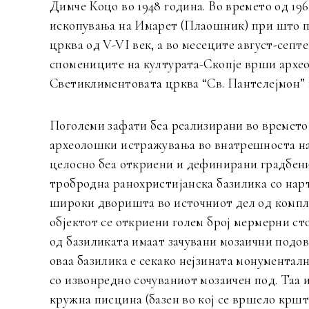
Димче Коцо во 1948 година. Во времето од 19
ископувања на Имарет (Плаошник) при што п
црква од V-VI век, а во месеците август-септ
спомениците на културата-Скопје врши архе
Светиклиментовата црква “Св. Пантелејмон” 
Поголеми зафати беа реализирани во времето 
археолошки истражувања во внатрешноста на
целосно беа откриени и дефинирани градбен
тробродна ранохристијанска базилика со нар
широки дворишта во источниот дел од компле
објектот се откриени голем број мермерни сто
од базиликата имаат зачувани мозаични подов
оваа базилика е секако нејзината монументалн
со извонредно сочуваниот мозаичен под. Таа 
кружна писцина (базен во кој се вршело кршт