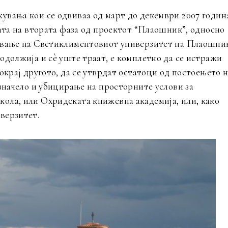
увања кои се одвиваа од март до декември 2007 годин
јата на втората фаза од проектот “Плаошник”, односно
вување на Светиклиментовиот универзитет на Плаошни
одолжија и сè уште траат, е комплетно да се истражи
окрај другото, да се утврдат остатоци од постоењето 
 значело и убицирање на просторните услови за
ола, или Охридската книжевна академија, или, како
верзитет.