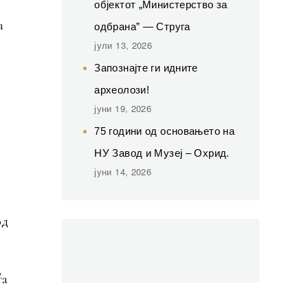
објектот „Министерство за
а
одбрана” — Струга
јули 13, 2026
Запознајте ги идните
археолози!
јуни 19, 2026
75 години од основањето на
НУ Завод и Музеј – Охрид.
јуни 14, 2026
од
ѓа