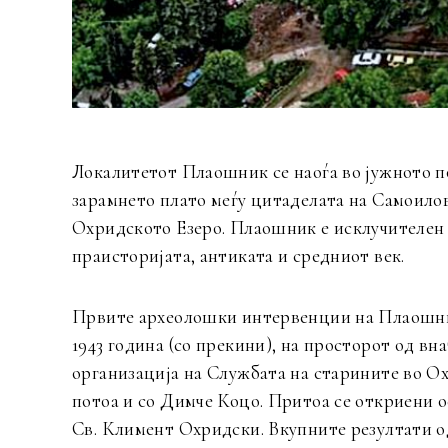
Локалитетот Плаошник се наоѓа во јужното п
зарамнето плато меѓу цитаделата на Самоилов
Охридското Езеро. Плаошник е исклучителен 
праисторијата, антиката и средниот век.
Првите археолошки интервенции на Плаошник 
1943 година (со прекини), на просторот од в
организација на Службата на старините во Ох
потоа и со Димче Коцо. Притоа се откриени 
Св. Климент Охридски. Вкупните резултати о