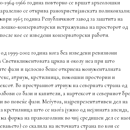
60-1964-1966 година повторно се вршат археолошки
аралелно се открива ранохристијанската поликонхалн
ември 1965 година Републичкиот завод за заштита на
олошко-конзерваторски истражувања на просторот од
после кое се изведени конзерваторски работи.
од 1999-2002 година кога беа изведени ревизиони
 Светиклиментовата црква и околу неа при што
ите фази и целосно беше откриена монументалната
текс, атриум, крстилница, помошни простории и
ксот. Во пространиот атриум на северната страна од
лбови со бази и капители, а нартексот и северниот бр
и во повеќе фази. Меѓутоа, најрепрезентативен дел на
а крстилница што се наоѓа јужно од нејзината апсида,
има форма на правоаголник во чиј средишен дел се нао
евањето) со скалила на источната страна по кои се