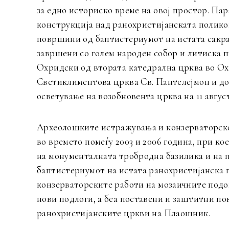
за едно историско време на овој простор. Па
конструкција над ранохристијанската полико
површини од баптистериумот на истата сакрал
завршени со голем народен собор и литиска 
Охридски од втората катедрална црква во Ох
Светиклиментова црква Св. Пантелејмон и до
осветување на возобновента црква на 11 август
Археолошките истражувања и конзерваторско
во времето помеѓу 2003 и 2006 година, при к
на монументалната тробродна базилика и на 
баптистериумот на истата ранохристијанска г
конзерваторските работи на мозаичните подо
нови подлоги, а беа поставени и заштитни п
ранохристијанските цркви на Плаошник.