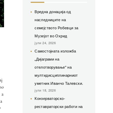
Вредна донација од
наследниците на
семејството Робевци за
Музејот во Охрид
јули 24, 2026
Самостојната изложба
„Дијаграми на
отелотворување“ на
мултидисциплинарниот
ај
уметник Иванчо Талевски.
во
јули 18, 2026
 а
Конзерваторско-
на
реставраторски работи на
т