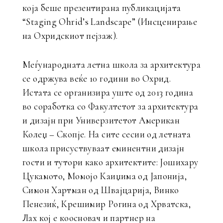
која беше презентирана публикацијата
“Staging Ohrid’s Landscape” (Инсценирање
на Охридскиот пејзаж).
Меѓународната летна школа за архитектура
се одржува веќе 10 години во Охрид.
Истата се организира уште од 2013 година
во соработка со Факултетот за архитектура
и дизајн при Универзитетот Американ
Колеџ – Скопје. На сите сесии од летната
школа присуствуваат еминентни дизајн
гости и тутори како архитектите: Јошихару
Цукамото, Момојо Каиџима од Јапонија,
Симон Хартман од Швајцарија, Винко
Пенезиќ, Крешимир Рогина од Хрватска,
Лах кој е коосновач и партнер на