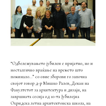
“Одбележувањето јубилеи е пријатно, но и
носталгично враќање на времето што
поминало…” со овие зборови го започна
својот говор д-р Мишко Ралев, Декан на
Факултетот за архитектура и дизајн, на
завршната сесија од 10-та Јубилејна
Охридска летна архитектонска школа, на