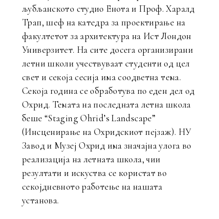
љубљанското студио Енота и Проф. Харалд
Трап, шеф на катедра за проектирање на
факултетот за архитектура на Ист Лондон
Универзитет. На сите досега организирани
летни школи учествуваат студенти од цел
свет и секоја сесија има соодветна тема.
Секоја година се обработува по еден дел од
Охрид. Темата на последната летна школа
беше “Staging Ohrid’s Landscape”
(Инсценирање на Охридскиот пејзаж). НУ
Завод и Музеј Охрид има значајна улога во
реализација на летната школа, чии
резултати и искуства се користат во
секојдневното работење на нашата
установа.