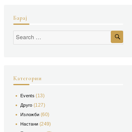
Барај
Se
Search
for:
Категории
Events
(13)
Друго
(127)
Изложби
(60)
Настани
(249)