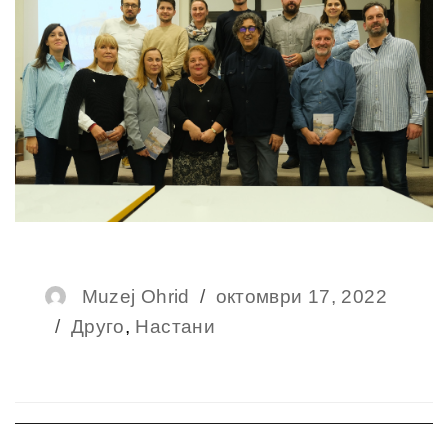
Author
Muzej Ohrid
Posted
октомври 17, 2022
Categories
Друго
,
Настани
on
Навигација