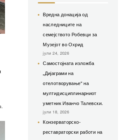
Вредна донација од
наследниците на
семејството Робевци за
Музејот во Охрид
јули 24, 2026
Самостојната изложба
и
„Дијаграми на
отелотворување“ на
мултидисциплинарниот
уметник Иванчо Талевски.
а.
јули 18, 2026
Конзерваторско-
реставраторски работи на