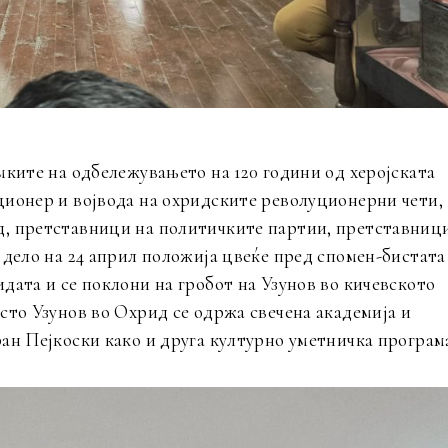
мките на одбележувањето на 120 години од херојската
ционер и војвода на охридските револуционерни чети,
д, претставници на политичките партии, претставниц
 дело на 24 април положија цвеќе пред спомен-бистата
дата и се поклони на гробот на Узунов во кичевското
сто Узунов во Охрид се одржа свечена академија и
ан Пејкоски како и друга културно уметничка програм