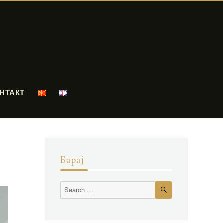
НТАКТ
Барај
Search
Search
for: