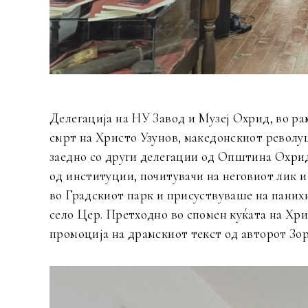
Делегација на НУ Завод и Музеј Охрид, во ра
смрт на Христо Узунов, македонскиот револу
заедно со други делегации од Општина Охри
од институции, почитувачи на неговиот лик и
во Градскиот парк и присуствуваше на панихи
село Цер. Претходно во спомен куќата на Хри
промоција на драмскиот текст од авторот Зор