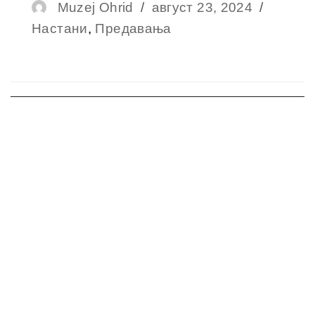
Author
Muzej Ohrid
Posted
август 23, 2024
Catego
Настани
,
Предавања
on
Навигација
на
напис