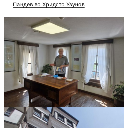
Пандев во Хридсто Узунов