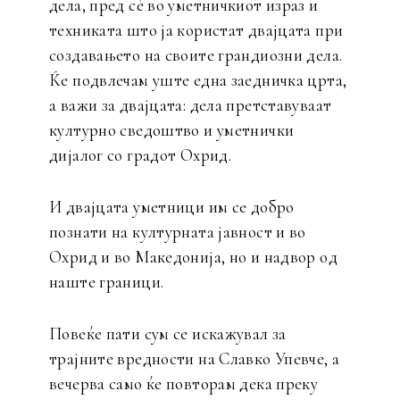
дела, пред сè во уметничкиот израз и
техниката што ја користат двајцата при
создавањето на своите грандиозни дела.
Ќе подвлечам уште една заедничка црта,
а важи за двајцата: дела претставуваат
културно сведоштво и уметнички
дијалог со градот Охрид.
И двајцата уметници им се добро
познати на културната јавност и во
Охрид и во Македонија, но и надвор од
наште граници.
Повеќе пати сум се искажувал за
трајните вредности на Славко Упевче, а
вечерва само ќе повторам дека преку