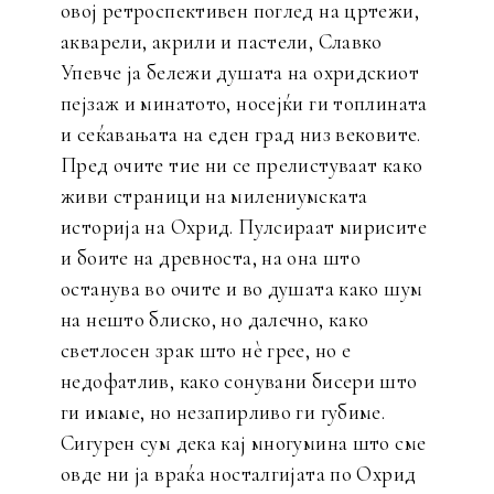
овој ретроспективен поглед на цртежи,
акварели, акрили и пастели, Славко
Упевче ја бележи душата на охридскиот
пејзаж и минатото, носејќи ги топлината
и сеќавањата на еден град низ вековите.
Пред очите тие ни се прелистуваат како
живи страници на милениумската
историја на Охрид. Пулсираат мирисите
и боите на древноста, на она што
останува во очите и во душата како шум
на нешто блиско, но далечно, како
светлосен зрак што нè грее, но е
недофатлив, како сонувани бисери што
ги имаме, но незапирливо ги губиме.
Сигурен сум дека кај многумина што сме
овде ни ја враќа носталгијата по Охрид