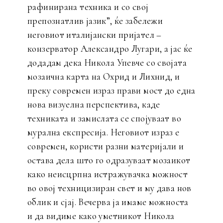
рафинирана техника и со свој
препознатлив јазик”, ќе забележи
неговиот италијански пријател –
конзерватор Александро Лугари, а јас ќе
додадам дека Никола Упевче со својата
мозаична карта на Охрид и Лихнид, и
преку современ израз прави мост до една
нова визуелна перспектива, каде
техниката и замислата се спојуваат во
мурална експресија. Неговиот израз е
современ, користи разни материјали и
остава дела што го одразуваат мозаикот
како неисцрпна истражувачка можност
во овој техницизиран свет и му дава нов
облик и сјај. Вечерва ја имаме можноста
и да видиме како уметникот Никола