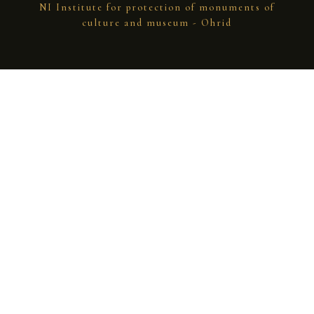
NI Institute for protection of monuments of
culture and museum - Ohrid