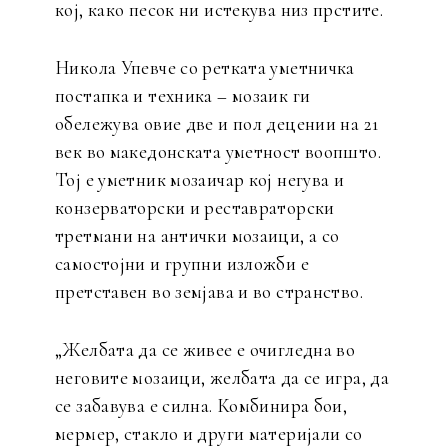
кој, како песок ни истекува низ прстите.
Никола Упевче со ретката уметничка
постапка и техника – мозаик ги
обележува овие две и пол децении на 21
век во македонската уметност воопшто.
Тој е уметник мозаичар кој негува и
конзерваторски и реставраторски
третмани на антички мозаици, а со
самостојни и групни изложби е
претставен во земјава и во странство.
„Желбата да се живее е очигледна во
неговите мозаици, желбата да се игра, да
се забавува е силна. Комбинира бои,
мермер, стакло и други материјали со