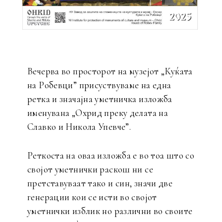
Вечерва во просторот на музејот „Куќата
на Робевци” присуствуваме на една
ретка и значајна уметничка изложба
именувана „Охрид преку делата на
Славко и Никола Упевче”.
Реткоста на оваа изложба е во тоа што со
својот уметнички раскош ни се
претставуваат тако и син, значи две
генерации кои се исти во својот
уметнички изблик но различни во своите