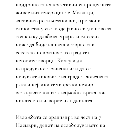
поддршката на креативниот процес што
живее низ генерациите. Мозаици,
часовничарски механизми, цртежи и
слики стануваат овде јавно сведоштво за
тоа колку длабока, трајна и сложена
може да биде нашата историска и
естетска поврзаност со градот и
неговите творци. Колку и да
напредуваме технички или да се
менуваат ликовите на градот, човечката
рака и нејзиниот творечки немир
остануваат нашата најмоќна врска кон
минатото и изворот на иднината.
Изложбата се оранизира во чест на 7
Ноември, денот на ослободувањето на