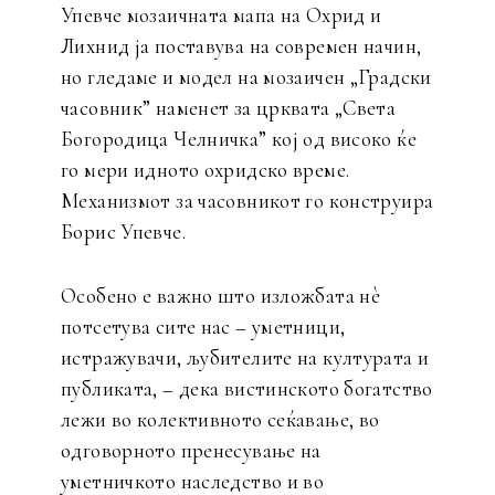
Упевче мозаичната мапа на Охрид и
Лихнид ја поставува на современ начин,
но гледаме и модел на мозаичен „Градски
часовник” наменет за црквата „Света
Богородица Челничка” кој од високо ќе
го мери идното охридско време.
Механизмот за часовникот го конструира
Борис Упевче.
Особено е важно што изложбата нè
потсетува сите нас – уметници,
истражувачи, љубителите на културата и
публиката, – дека вистинското богатство
лежи во колективното сеќавање, во
одговорното пренесување на
уметничкото наследство и во