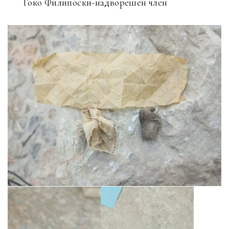
Ѓоко Филипоски-надворешен член