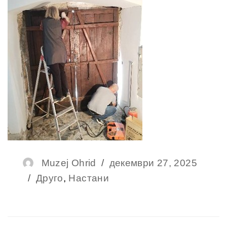
Author
Muzej Ohrid
Posted
декември 27, 2025
Categories
Друго
,
Настани
on