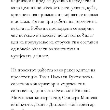
недвижно и пред се духовно наследство ѝ
како целина но и секое место, уличка, куќа,
крие некаква приказна и овој пат се покажа
и докажа. Имено при работа на портите на
куќата на Робевци пронајдени се амајлии
чие потекло и значење понатака ќе бидат
цел на проучување на стручен тим составен
од повеќе области во заштитата и
музејската дејност.
На проектот работеа како раководител на
проектот диа Тања Паскали Бунташеска-
советнок конзерватор и стручен тим
составен од дипл.инж.технолог-Билјана
Митаноска-конзерватор; Оливера Мишева-
виш кустос; Ванчо Димоски -конзерватор;