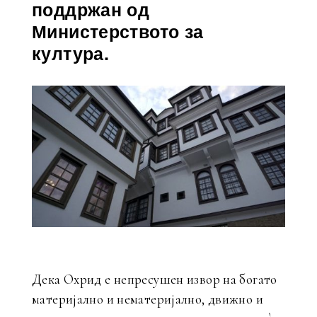
поддржан од
Министерството за
култура.
Дека Охрид е непресушен извор на богато
материјално и нематеријално, движно и