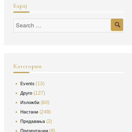
Барај
Se
Search
for:
Категории
Events
(13)
Друго
(127)
Изложби
(60)
Настани
(249)
Предавања
(2)
Презентации
(8)