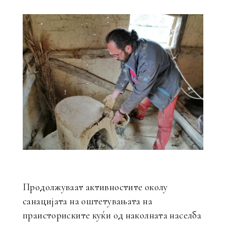
Продолжуваат активностите околу
санацијата на оштетувањата на
праисториските куќи од наколната населба