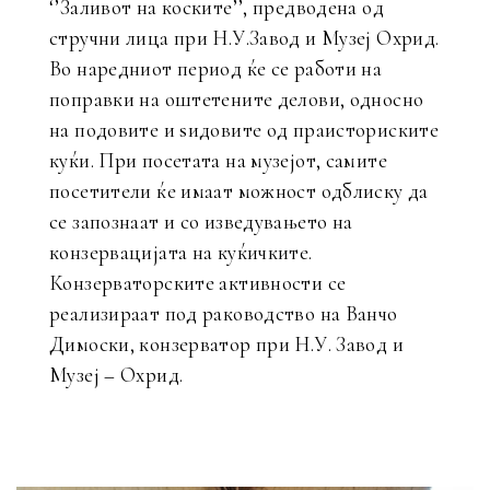
‘’Заливот на коските’’, предводена од
стручни лица при Н.У.Завод и Музеј Охрид.
Во наредниот период ќе се работи на
поправки на оштетените делови, односно
на подовите и ѕидовите од праисториските
куќи. При посетата на музејот, самите
посетители ќе имаат можност одблиску да
се запознаат и со изведувањето на
конзервацијата на куќичките.
Конзерваторските активности се
реализираат под раководство на Ванчо
Димоски, конзерватор при Н.У. Завод и
Музеј – Охрид.