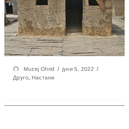
Author
Muzej Ohrid
Posted
јуни 5, 2022
Categorie
Друго
,
Настани
on
Навигација
на
напис