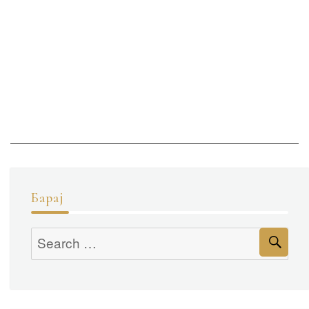
Барај
Se
Search
for: