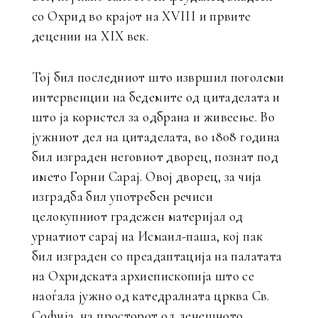
со Охрид во крајот на XVIII и првите
децении на XIX век.
Тој бил последниот што извршил поголеми
интервенции на бедемите од цитаделата и
што ја користел за одбрана и живеење. Во
јужниот дел на цитаделата, во 1808 година
бил изграден неговиот дворец, познат под
името Горни Сарај. Овој дворец, за чија
изградба бил употребен речиси
целокупниот градежен материјал од
урнатиот сарај на Исмаил-паша, кој пак
бил изграден со преадаптација на палатата
на Охридската архиепископија што се
наоѓала јужно од катедралната црква Св.
Софија, на просторот од денешното