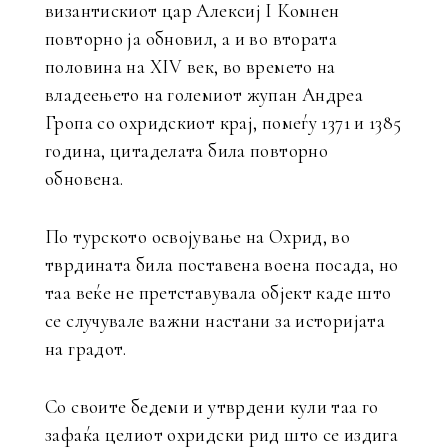
византискиот цар Алексиј I Комнен
повторно ја обновил, а и во втората
половина на XIV век, во времето на
владеењето на големиот жупан Андреа
Гропа со охридскиот крај, помеѓу 1371 и 1385
година, цитаделата била повторно
обновена.
По турското освојување на Охрид, во
тврдината била поставена воена посада, но
таа веќе не претставувала објект каде што
се случувале важни настани за историјата
на градот.
Со своите бедеми и утврдени кули таа го
зафаќа целиот охридски рид што се издига