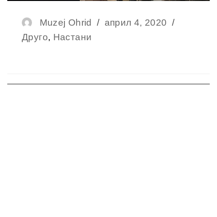
Author
Muzej Ohrid
Posted
април 4, 2020
Categor
Друго
,
Настани
on
Навигација
на
напис