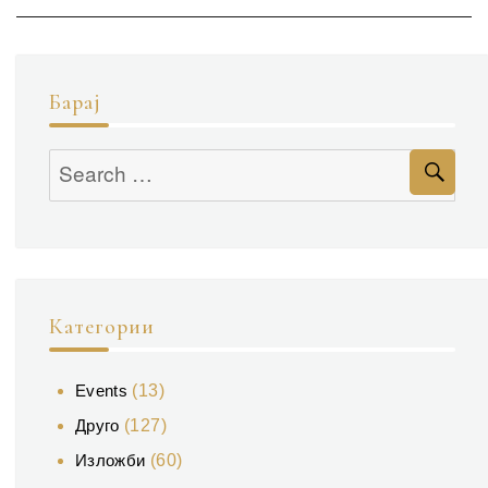
Барај
Se
Search
for:
Категории
Events
(13)
Друго
(127)
Изложби
(60)