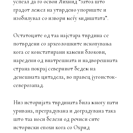
успеал да го освои Лихнид “затоа што
градот лежел на утврдено упориште и
изобилувал со извори меѓу ѕидиштата”.
Остатоците од таа најстара тврдина се
потврдени со археолошките ископувања
кога се констатирани камени блокови,
наредени од внатрешната и надворешната
страна покрај северниот бедем на
денешната цитадела, во правец југоисток-
северозапад.
Низ историјата тврдината била многу пати
уривана, преградувана и доградувана така
што таа носи белези од речиси сите
историски епохи кога со Охрид