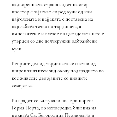
надворешната страна ѕидот на овој
простор е зајакнат со ред кули од кои
најголемата и најјаката е поставена на
најслабата точка на тврдината, а
импозантен е и влезот во цитаделата што е
утврден со две полукружни одбранбени
кули.
Вториот дел од тврдината се состои од
широк заштитен ѕид околу подградието во
кое живееле дворјаните со нивните
семејства.
Во градот се влегувало низ три порти:
Горна Порта, во непосредна близина на
црквата Св. Богородица Перивлепта и