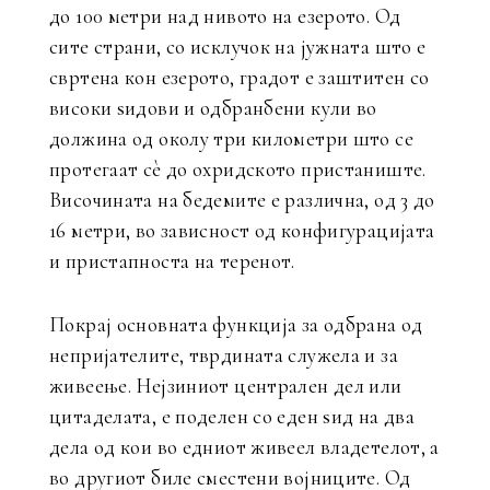
до 100 метри над нивото на езерото. Од
сите страни, со исклучок на јужната што е
свртена кон езерото, градот е заштитен со
високи ѕидови и одбранбени кули во
должина од околу три километри што се
протегаат сè до охридското пристаниште.
Височината на бедемите е различна, од 3 до
16 метри, во зависност од конфигурацијата
и пристапноста на теренот.
Покрај основната функција за одбрана од
непријателите, тврдината служела и за
живеење. Нејзиниот централен дел или
цитаделата, е поделен со еден ѕид на два
дела од кои во едниот живеел владетелот, а
во другиот биле сместени војниците. Од