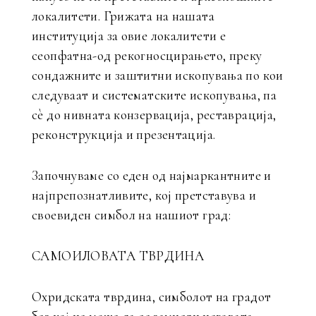
локалитети. Грижата на нашата
институција за овие локалитети е
сеопфатна-од рекогносцирањето, преку
сондажните и заштитни ископувања по кои
следуваат и систематските ископувања, па
сѐ до нивната конзервација, реставрација,
реконструкција и презентација.
Започнуваме со еден од најмаркантните и
најпрепознатливите, кој претставува и
своевиден симбол на нашиот град:
САМОИЛОВАТА ТВРДИНА
Охридската тврдина, симболот на градот