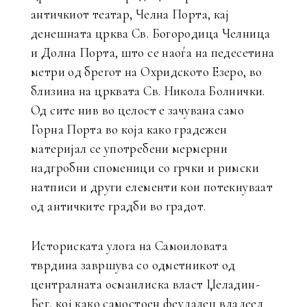
античкиот театар, Челна Порта, кај
денешната црква Св. Богородица Челница
и Долна Порта, што се наоѓа на педесетина
метри од брегот на Охридското Езеро, во
близина на црквата Св. Никола Болнички.
Од сите нив во целост е зачувана само
Горна Порта во која како градежен
материјал се употребени мермерни
надгробни споменици со грчки и римски
натписи и други елементи кои потекнуваат
од античките градби во градот.
Историската улога на Самоиловата
тврдина завршува со одметникот од
централната османлиска власт Џеладин-
Бег, кој како самостоен феудалец владеел