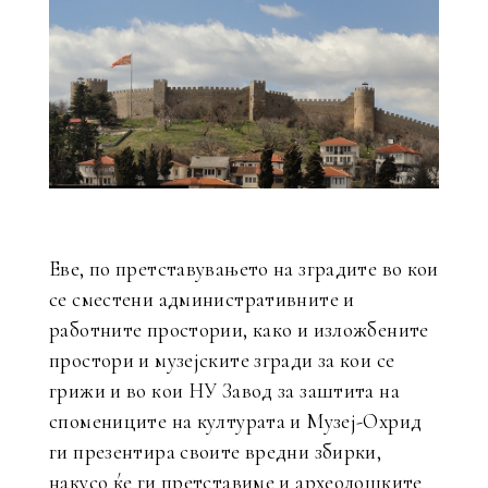
Еве, по претставувањето на зградите во кои
се сместени административните и
работните простории, како и изложбените
простори и музејските згради за кои се
грижи и во кои НУ Завод за заштита на
спомениците на културата и Музеј-Охрид
ги презентира своите вредни збирки,
накусо ќе ги претставиме и археолошките