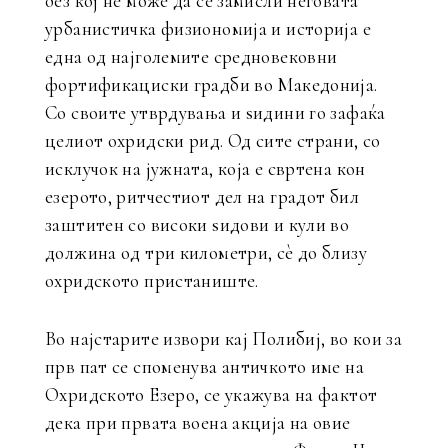
без кој не може да се замисли неговата
урбанистичка физиономија и историја е
една од најголемите средновековни
фортификациски градби во Македонија.
Со своите утврдувања и ѕидини го зафаќа
целиот охридски рид. Од сите страни, со
исклучок на јужната, која е свртена кон
езерото, ритчестиот дел на градот бил
заштитен со високи ѕидови и кули во
должина од три километри, сè до близу
охридското пристаниште.
Во најстарите извори кај Полибиј, во кои за
прв пат се споменува античкото име на
Охридското Езеро, се укажува на фактот
дека при првата воена акција на овие