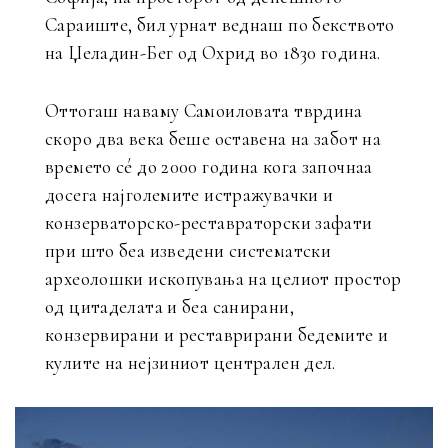
Сараиште, бил урнат веднаш по бекството
на Џеладин-Бег од Охрид во 1830 година.
Оттогаш наваму Самоиловата тврдина
скоро два века беше оставена на забот на
времето сé до 2000 година кога започнаа
досега најголемите истражувачки и
конзерваторско-реставраторски зафати
при што беа изведени систематски
археолошки ископувања на целиот простор
од цитаделата и беа санирани,
конзервирани и реставрирани бедемите и
кулите на нејзиниот централен дел.