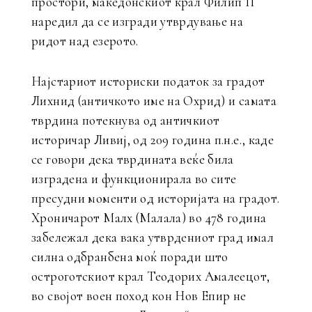
простори, македонскиот крал Филип II
наредил да се изгради утврдување на
ридот над езерото.
Најстариот историски податок за градот
Лихнид (античкото име на Охрид) и самата
тврдина потекнува од античкиот
историчар Ливиј, од 209 година п.н.е., каде
се говори дека тврдината веќе била
изградена и функционирала во сите
пресудни моменти од историјата на градот.
Хроничарот Малх (Малала) во 478 година
забележал дека вака утврдениот град имал
силна одбранбена моќ поради што
остроготскиот крал Теодорих Амалеецот,
во својот воен поход кон Нов Епир не