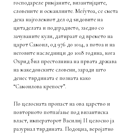
господареле римјаните, византијците,
словените и османлиите. Меѓутоа, се смета
дека најголемиот дел од ѕидовите на
цитаделата и подградието, заедно со
зачуваните кули, датираат од времето на
царот Самоил, од 976 до 1014, а потоа и на
неговите наследници до 1018 година, кога
Охрид бил престолнина на првата држава
на македонските словени, заради што
денес тврдината е позната како
“Самоилова крепост”.
По целосната пропаст на ова царство и
повторното потпаѓање под византиска
власт, императорот Василиј II целосно ја
разурнал тврдината. Подоцна, веројатно