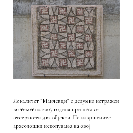
Локалитет “Манчевци” е делумно истражен
во текот на 2007 година при што се
отстранети два објекти. По извршените
археолошки ископувања на овој