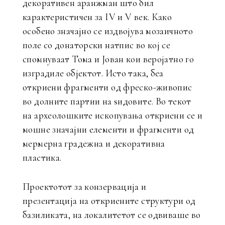
декоративен аранжман што бил
карактеристичен за IV и V век. Како
особено значајно се издвојува мозаичното
поле со донаторски натпис во кој се
спомнуваат Тома и Јован кои веројатно го
изградиле објектот. Исто така, беа
откриени фрагменти од фреско-живопис
во долните партии на ѕидовите. Во текот
на археолошките ископувања откриени се и
мошне значајни елементи и фрагменти од
мермерна градежна и декоративна
пластика.
Проектотот за конзервација и
презентација на откриените структури од
базиликата, на локалитетот се одвиваше во