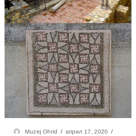
Author
Muzej Ohrid
Posted
април 17, 2020
Catego