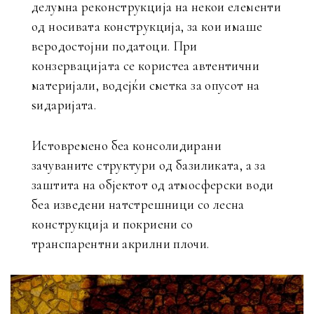
делумна реконструкција на некои елементи
од носивата конструкција, за кои имаше
веродостојни податоци. При
конзервацијата се користеа автентични
материјали, водејќи сметка за опусот на
ѕидаријата.
Истовремено беа консолидирани
зачуваните структури од базиликата, а за
заштита на објектот од атмосферски води
беа изведени натстрешници со лесна
конструкција и покриени со
транспарентни акрилни плочи.