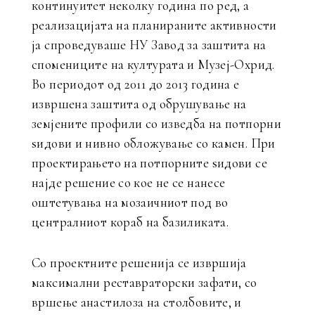
континуитет неколку година по ред, а
реализацијата на планираните активности
ја спроведуваше НУ Завод за заштита на
спомениците на културата и Музеј-Охрид.
Во периодот од 2011 до 2013 година е
извршена заштита од обрушување на
земјените профили со изведба на потпорни
ѕидови и нивно обложување со камен. При
проектирањето на потпорните ѕидови се
најде решение со кое не се нанесе
оштетувања на мозаичниот под во
централниот кораб на базиликата.
Со проектните решенија се извршија
максимални реставраторски зафати, со
вршење анастилоза на столбовите, и