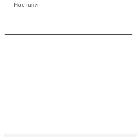
Настани
on
Навигација
на
напис