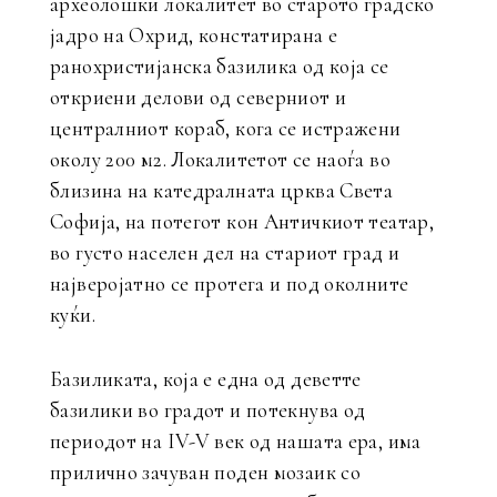
археолошки локалитет во старото градско
јадро на Охрид, констатирана е
ранохристијанска базилика од која се
откриени делови од северниот и
централниот кораб, кога се истражени
околу 200 м2. Локалитетот се наоѓа во
близина на катедралната црква Света
Софија, на потегот кон Античкиот театар,
во густо населен дел на стариот град и
најверојатно се протега и под околните
куќи.
Базиликата, која е една од деветте
базилики во градот и потекнува од
периодот на IV-V век од нашата ера, има
прилично зачуван поден мозаик со