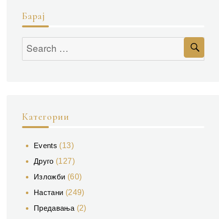
Барај
Se
Search
for:
Категории
Events
(13)
Друго
(127)
Изложби
(60)
Настани
(249)
Предавања
(2)