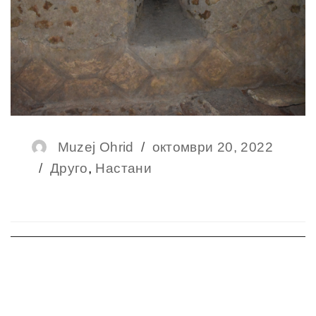
Author
Muzej Ohrid
Posted
октомври 20, 2022
Categories
Друго
,
Настани
on
Навигација
на
напис