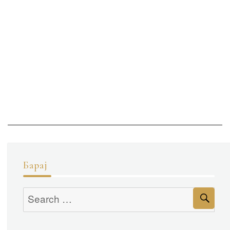
Барај
Se
Search
for: