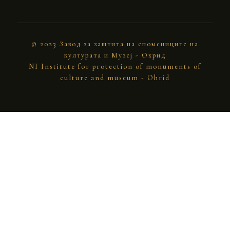
© 2023 Завод за заштита на спомениците на
културата и Музеј - Охрид
NI Institute for protection of monuments of
culture and museum - Ohrid