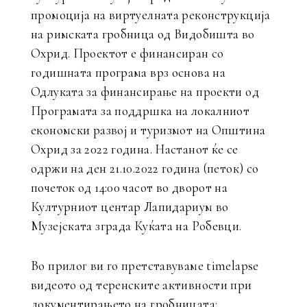
промоција на виртуелната реконструкција
на римската гробница од Видобишта во
Охрид. Проектот е финансиран со
годишната програма врз основа на
Одлуката за финансирање на проекти од
Програмата за поддршка на локалниот
економски развој и туризмот на Општина
Охрид за 2022 година. Настанот ќе се
одржи на ден 21.10.2022 година (петок) со
почеток од 14:00 часот во дворот на
Културниот центар Лапидариум во
Музејската зграда Куќата на Робевци.
Во прилог ви го претставуваме timelapse
видеото од теренските активности при
документирањето на гробницата: