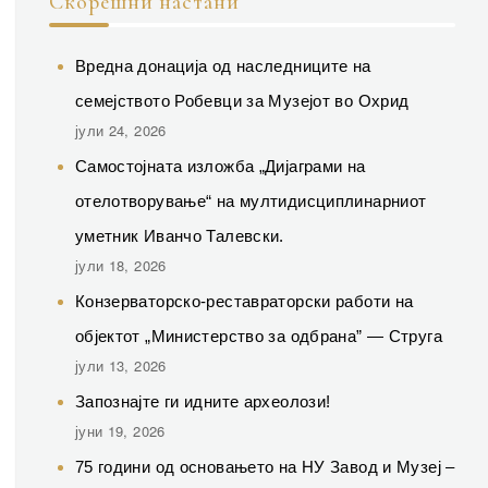
Скорешни настани
Вредна донација од наследниците на
семејството Робевци за Музејот во Охрид
јули 24, 2026
Самостојната изложба „Дијаграми на
отелотворување“ на мултидисциплинарниот
уметник Иванчо Талевски.
јули 18, 2026
Конзерваторско-реставраторски работи на
објектот „Министерство за одбрана” — Струга
јули 13, 2026
Запознајте ги идните археолози!
јуни 19, 2026
75 години од основањето на НУ Завод и Музеј –