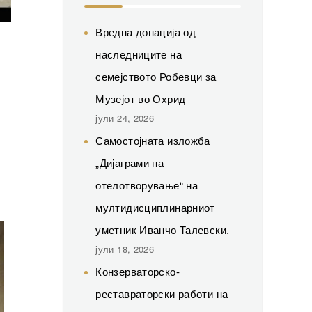
Вредна донација од
наследниците на
семејството Робевци за
Музејот во Охрид
јули 24, 2026
Самостојната изложба
„Дијаграми на
отелотворување“ на
мултидисциплинарниот
уметник Иванчо Талевски.
јули 18, 2026
Конзерваторско-
реставраторски работи на