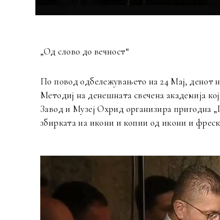
„Од слово до вечност“
По повод одбележувањето на 24 Мај, денот 
Методиј на денешната свечена академија ко
Завод и Музеј Охрид организира пригодна „
збирката на икони и копии од икони и фреск