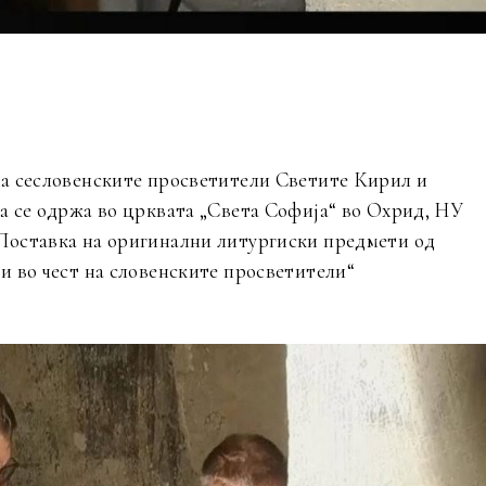
на сесловенските просветители Светите Кирил и
ја се одржа во црквата „Света Софија“ во Охрид, НУ
Поставка на оригинални литургиски предмети од
и во чест на словенските просветители“