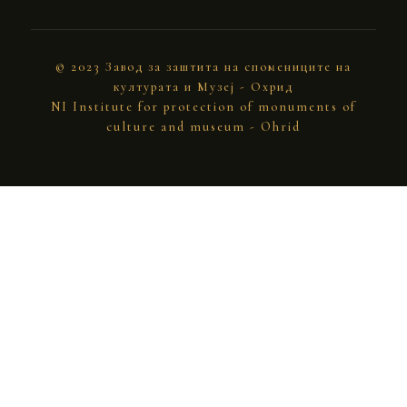
© 2023 Завод за заштита на спомениците на
културата и Музеј - Охрид
NI Institute for protection of monuments of
culture and museum - Ohrid