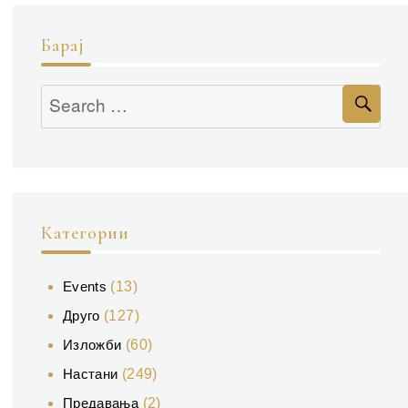
Барај
Se
Search
for:
Категории
Events
(13)
Друго
(127)
Изложби
(60)
Настани
(249)
Предавања
(2)