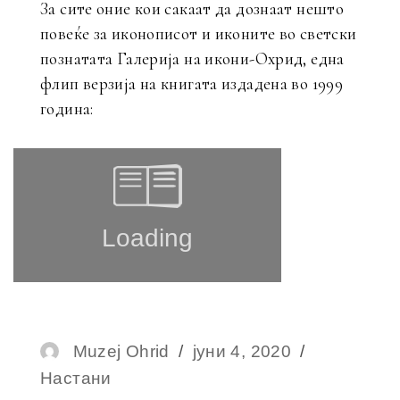
За сите оние кои сакаат да дознаат нешто
повеќе за иконописот и иконите во светски
познатата Галерија на икони-Охрид, една
флип верзија на книгата издадена во 1999
година:
Author
Muzej Ohrid
Posted
јуни 4, 2020
Categorie
Настани
on