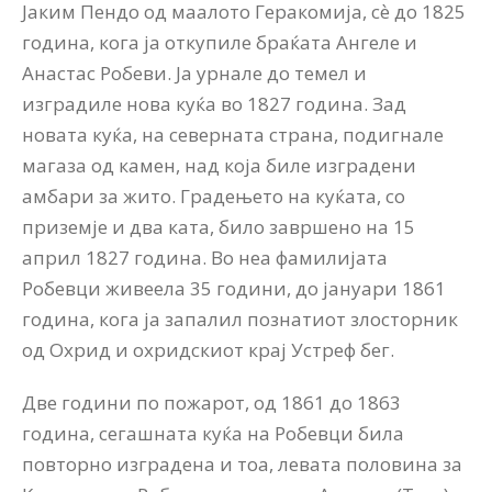
Јаким Пендо од маалото Геракомија, сѐ до 1825
година, кога ја откупиле браќата Ангеле и
Анастас Робеви. Ја урнале до темел и
изградиле нова куќа во 1827 година. Зад
новата куќа, на северната страна, подигнале
магаза од камен, над која биле изградени
амбари за жито. Градењето на куќата, со
приземје и два ката, било завршено на 15
април 1827 година. Во неа фамилијата
Робевци живеела 35 години, до јануари 1861
година, кога ја запалил познатиот злосторник
од Охрид и охридскиот крај Устреф бег.
Две години по пожарот, од 1861 до 1863
година, сегашната куќа на Робевци била
повторно изградена и тоа, левата половина за