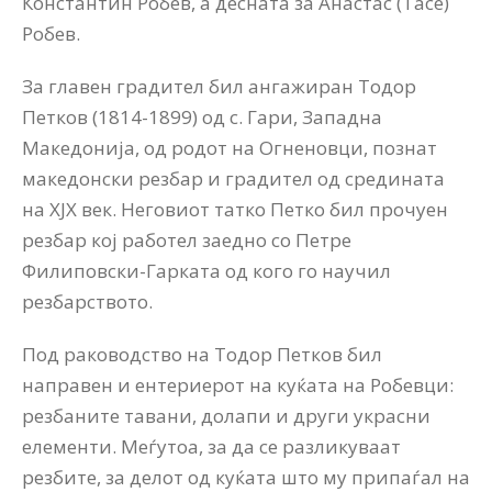
Константин Робев, а десната за Анастас (Тасе)
Робев.
За главен градител бил ангажиран Тодор
Петков (1814-1899) од с. Гари, Западна
Македонија, од родот на Огненовци, познат
македонски резбар и градител од средината
на ХЈХ век. Неговиот татко Петко бил прочуен
резбар кој работел заедно со Петре
Филиповски-Гарката од кого го научил
резбарството.
Под раководство на Тодор Петков бил
направен и ентериерот на куќата на Робевци:
резбаните тавани, долапи и други украсни
елементи. Меѓутоа, за да се разликуваат
резбите, за делот од куќата што му припаѓал на