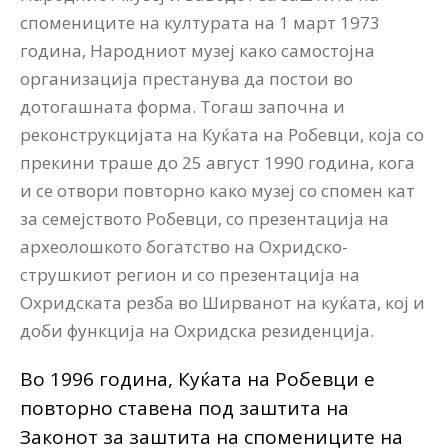
спомениците на културата на 1 март 1973
година, Народниот музеј како самостојна
организација престанува да постои во
дотогашната форма. Тогаш започна и
реконструкцијата на Куќата на Робевци, која со
прекини траше до 25 август 1990 година, кога
и се отвори повторно како музеј со спомен кат
за семејството Робевци, со презентација на
археолошкото богатство на Охридско-
струшкиот регион и со презентација на
Охридската резба во Ширванот на куќата, кој и
доби функција на Охридска резиденција.
Во 1996 година, Куќата на Робевци е
повторно ставена под заштита на
Законот за заштита на спомениците на