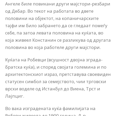
Ангеле биле повикани други мајстори-резбари
од Дебар. Во текот на работата во двете
половини на објектот, на копаничарските
тајфи им било забрането да се гледаат помеѓу
себе, па затоа левата половина на куќата, во
која живеел Констанин се разликува од другата
половина во која работеле други мајстори.
Куќата на Робевци (всушност двојна зграда-
братска куќа), и според својaта големина и по
архитектонскиот израз, претставува своевиден
статусен симбол за семејството, чии трговски
врски воделе од Истанбул до Виена, Трст и
Лајпциг.
Во вака изградената куќа фамилијата на
Робеви живеела до 1900 година. Д-р