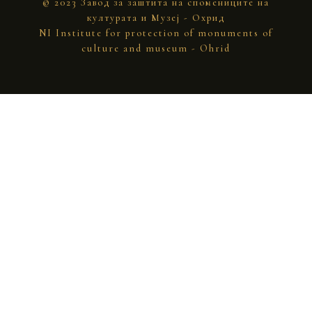
© 2023 Завод за заштита на спомениците на
културата и Музеј - Охрид
NI Institute for protection of monuments of
culture and museum - Ohrid