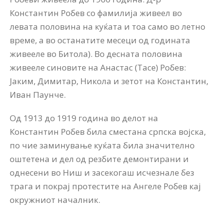
Константин Робев со фамилија живеел во
левата половина на куќата и тоа само во летно
време, а во останатите месеци од годината
живееле во Битола). Во десната половина
живееле синовите на Анастас (Тасе) Робев:
Јаким, Димитар, Никола и зетот на Константин,
Иван Паунче.
Од 1913 до 1919 година во делот на
Константин Робев била сместана српска војска,
по чие заминување куќата била значително
оштетена и дел од резбите демонтирани и
однесени во Ниш и засекогаш исчезнале без
трага и покрај протестите на Ангеле Робев кај
окружниот началник.