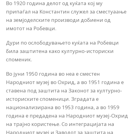
Во 1920 година делот од куќата кој му
припаѓал на Константин служел за сместуаање
на земјоделските производи добиени од
имотот на Робевци.
Дури по ослободувањето куќата на Робевци
била заштитена како културно-историски
споменик.
Во јуни 1950 година во неа е сместен
Народниот музеј во Охрид, а во 1951 година е
ставена под заштита на Законот за културно-
историските споменици. Зградата е
национализирана во 1953 година, а во 1959
година е предадена на Народниот музеј-Охрид
на трајно користење. Со интеграцијата на
Народниот музеј и Заводот за заштита на